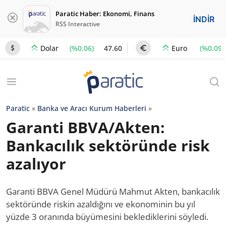
Paratic Haber: Ekonomi, Finans
İNDİR
RSS Interactive
(%0.06)
47.60
(%0.09)
Dolar
Euro
Paratic
»
Banka ve Aracı Kurum Haberleri
»
Garanti BBVA/Akten:
Bankacılık sektöründe risk
azalıyor
Garanti BBVA Genel Müdürü Mahmut Akten, bankacılık
sektöründe riskin azaldığını ve ekonominin bu yıl
yüzde 3 oranında büyümesini beklediklerini söyledi.