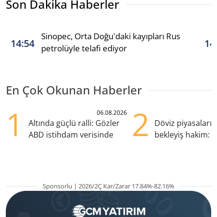
Son Dakika Haberler
Sinopec, Orta Doğu'daki kayıpları Rus
14:54
14
petrolüyle telafi ediyor
En Çok Okunan Haberler
1
2
06.08.2026
Altında güçlü ralli: Gözler
Döviz piyasaları
ABD istihdam verisinde
bekleyiş hakim: Y
pozisyondan kaçı
Sponsorlu | 2026/2Ç Kar/Zarar 17.84%-82.16%