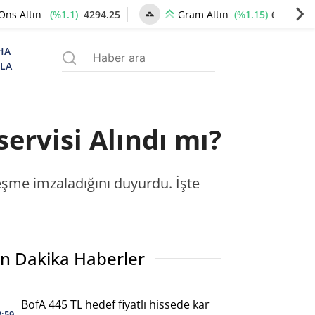
(%1.1)
4294.25
(%1.15)
6570.68
Ons Altın
Gram Altın
HA
ZLA
ervisi Alındı mı?
leşme imzaladığını duyurdu. İşte
n Dakika Haberler
BofA 445 TL hedef fiyatlı hissede kar
2:59