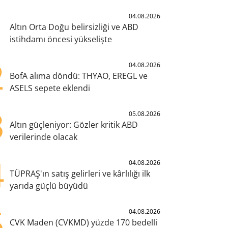
1
04.08.2026
Altın Orta Doğu belirsizliği ve ABD
istihdamı öncesi yükselişte
2
04.08.2026
BofA alıma döndü: THYAO, EREGL ve
ASELS sepete eklendi
3
05.08.2026
Altın güçleniyor: Gözler kritik ABD
verilerinde olacak
4
04.08.2026
TÜPRAŞ'ın satış gelirleri ve kârlılığı ilk
yarıda güçlü büyüdü
5
04.08.2026
CVK Maden (CVKMD) yüzde 170 bedelli