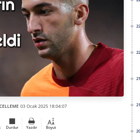
2
2
2
2
CELLEME
03 Ocak 2025 18:04:07
t
Durdur
Yazdır
Boyut
2