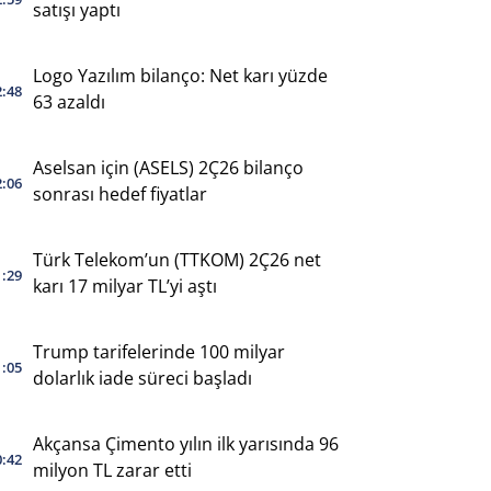
satışı yaptı
Logo Yazılım bilanço: Net karı yüzde
2:48
63 azaldı
Aselsan için (ASELS) 2Ç26 bilanço
2:06
sonrası hedef fiyatlar
Türk Telekom’un (TTKOM) 2Ç26 net
1:29
karı 17 milyar TL’yi aştı
Trump tarifelerinde 100 milyar
1:05
dolarlık iade süreci başladı
Akçansa Çimento yılın ilk yarısında 96
0:42
milyon TL zarar etti