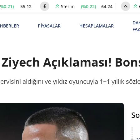
(%0.21)
55.12
(%0.22)
64.24
Sterlin
DA
HBERLER
PİYASALAR
HESAPLAMALAR
FA
Ziyech Açıklaması! Bons
visini aldığını ve yıldız oyuncuyla 1+1 yıllık söz
So
2