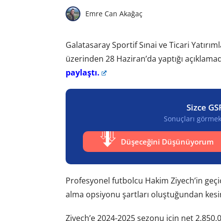
Emre Can Akağaç
Galatasaray Sportif Sınai ve Ticari Yatır
üzerinden 28 Haziran’da yaptığı açıklama
paylaştı.
Sizce GS
Sonuçları görmek 
Düşeceğini Düşünüyorum
Profesyonel futbolcu Hakim Ziyech’in geçic
alma opsiyonu şartları oluştuğundan kesin t
Ziyech’e 2024-2025 sezonu için net 2.850.0