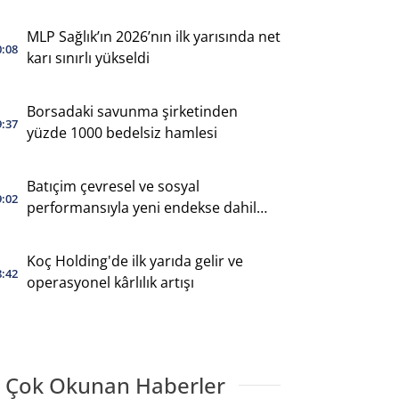
MLP Sağlık’ın 2026’nın ilk yarısında net
0:08
karı sınırlı yükseldi
Borsadaki savunma şirketinden
9:37
yüzde 1000 bedelsiz hamlesi
Batıçim çevresel ve sosyal
9:02
performansıyla yeni endekse dahil
oldu
Koç Holding'de ilk yarıda gelir ve
8:42
operasyonel kârlılık artışı
 Çok Okunan Haberler