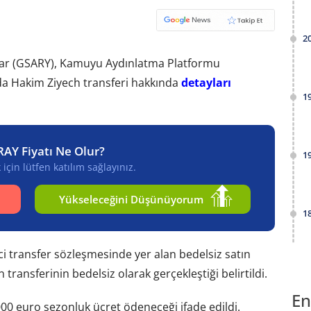
2
ımlar (GSARY), Kamuyu Aydınlatma Platformu
da Hakim Ziyech transferi hakkında
detayları
1
RAY Fiyatı Ne Olur?
1
için lütfen katılım sağlayınız.
Yükseleceğini Düşünüyorum
1
i transfer sözleşmesinde yer alan bedelsiz satın
ransferinin bedelsiz olarak gerçekleştiği belirtildi.
En
00 euro sezonluk ücret ödeneceği ifade edildi.