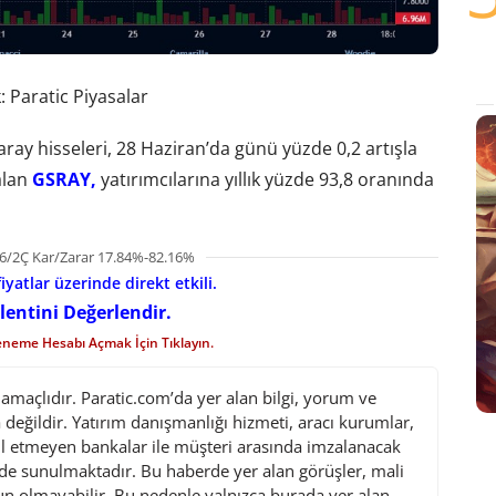
 Paratic Piyasalar
ray hisseleri, 28 Haziran’da günü yüzde 0,2 artışla
alan
GSRAY,
yatırımcılarına yıllık yüzde 93,8 oranında
6/2Ç Kar/Zarar 17.84%-82.16%
iyatlar üzerinde direkt etkili.
lentini Değerlendir.
eneme Hesabı Açmak İçin Tıklayın.
maçlıdır. Paratic.com’da yer alan bilgi, yorum ve
değildir. Yatırım danışmanlığı hizmeti, aracı kurumlar,
l etmeyen bankalar ile müşteri arasında imzalanacak
de sunulmaktadır. Bu haberde yer alan görüşler, mali
gun olmayabilir. Bu nedenle yalnızca burada yer alan