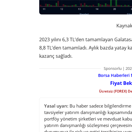
Kaynak:
2023 yılını 6,3 TL’den tamamlayan Galatasa
8,8 TL’den tamamladı. Aylık bazda yatay k
kazanç sağladı.
Sponsorlu | 202
Borsa Haberleri f
Fiyat Bek
Ücretsiz (FOREX) D
Yasal uyarı:
Bu haber sadece bilgilendirme a
tavsiyeler yatırım danışmanlığı kapsamında 
portföy yönetim şirketleri ve mevduat kabu
yatırım danışmanlığı sözleşmesi çerçevesin
durumunuz ile risk ve getiri tercihinize uy