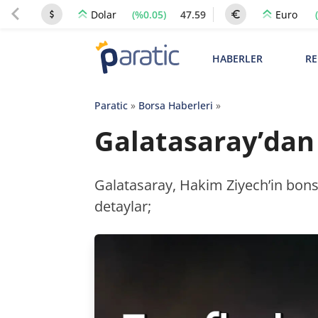
(%0.05)
47.59
Dolar
Euro
HABERLER
RE
Paratic
»
Borsa Haberleri
»
Galatasaray’dan 
Galatasaray, Hakim Ziyech’in bonser
detaylar;