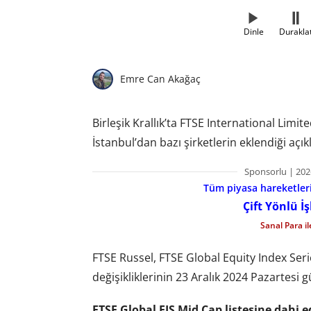
Dinle
Durakla
Emre Can Akağaç
Birleşik Krallık’ta FTSE International Lim
İstanbul’dan bazı şirketlerin eklendiği açık
Sponsorlu | 202
Tüm piyasa hareketlerin
Çift Yönlü İ
Sanal Para i
FTSE Russel, FTSE Global Equity Index Ser
değişikliklerinin 23 Aralık 2024 Pazartesi 
FTSE Global EIS Mid Cap listesine dahi ed