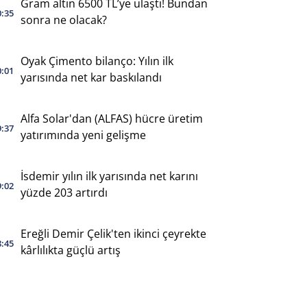
Gram altın 6500 TL’ye ulaştı! Bundan
0:35
sonra ne olacak?
Oyak Çimento bilanço: Yılın ilk
0:01
yarısında net kar baskılandı
Alfa Solar'dan (ALFAS) hücre üretim
9:37
yatırımında yeni gelişme
İsdemir yılın ilk yarısında net karını
9:02
yüzde 203 artırdı
Ereğli Demir Çelik'ten ikinci çeyrekte
8:45
kârlılıkta güçlü artış