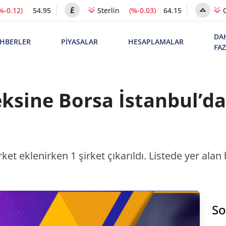
%-0.12)
54.95
(%-0.03)
64.15
Sterlin
DA
HBERLER
PİYASALAR
HESAPLAMALAR
FA
ksine Borsa İstanbul’da
et eklenirken 1 şirket çıkarıldı. Listede yer alan h
So