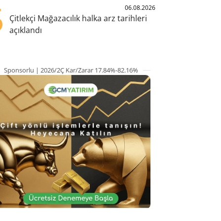
5
06.08.2026
Çitlekçi Mağazacılık halka arz tarihleri
açıklandı
Sponsorlu | 2026/2Ç Kar/Zarar 17.84%-82.16%