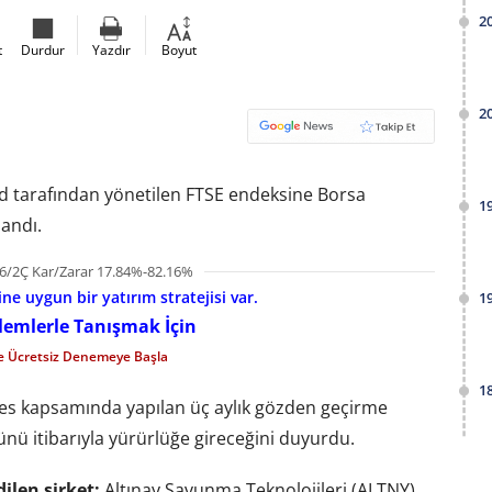
2
t
Durdur
Yazdır
Boyut
2
ited tarafından yönetilen FTSE endeksine Borsa
1
landı.
6/2Ç Kar/Zarar 17.84%-82.16%
e uygun bir yatırım stratejisi var.
1
şlemlerle Tanışmak İçin
le Ücretsiz Denemeye Başla
1
ies kapsamında yapılan üç aylık gözden geçirme
günü itibarıyla yürürlüğe gireceğini duyurdu.
ilen şirket:
Altınay Savunma Teknolojileri (ALTNY)