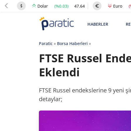
(%0.03)
47.64
(
Dolar
Euro
HABERLER
RE
Paratic
»
Borsa Haberleri
»
FTSE Russel Ende
Eklendi
FTSE Russel endekslerine 9 yeni şirk
detaylar;