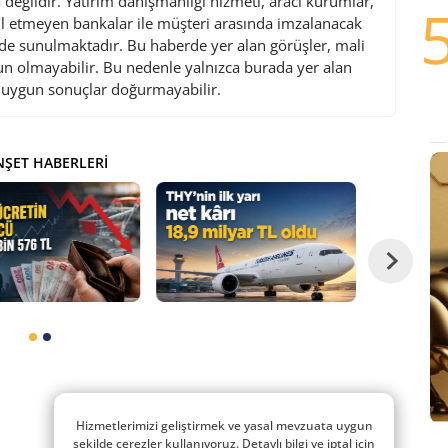
değildir. Yatırım danışmanlığı hizmeti, aracı kurumlar,
l etmeyen bankalar ile müşteri arasında imzalanacak
de sunulmaktadır. Bu haberde yer alan görüşler, mali
gun olmayabilir. Bu nedenle yalnızca burada yer alan
i uygun sonuçlar doğurmayabilir.
ŞET HABERLERI
Hizmetlerimizi geliştirmek ve yasal mevzuata uygun
şekilde çerezler kullanıyoruz. Detaylı bilgi ve iptal için