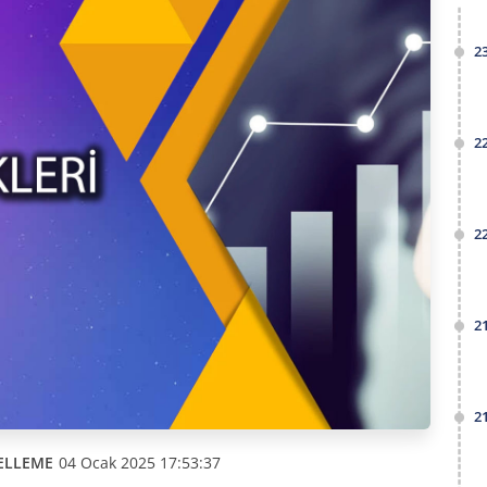
2
2
2
2
2
ELLEME
04 Ocak 2025 17:53:37