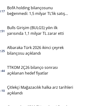
BofA holding bilançosunu
3:17
beğenmedi: 1,5 milyar TL’lik satış
yaptı
Bulls Girişim (BULGS) yılın ilk
2:51
yarısında 1,1 milyar TL zarar etti
Albaraka Türk 2026 ikinci çeyrek
2:25
bilançosu açıklandı
TTKOM 2Ç26 bilanço sonrası
1:44
açıklanan hedef fiyatlar
Çitlekçi Mağazacılık halka arz tarihleri
1:10
açıklandı