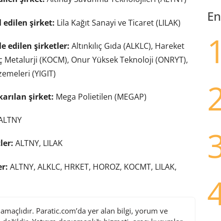
En
 edilen şirket:
Lila Kağıt Sanayi ve Ticaret (LILAK)
e edilen şirketler:
Altınkılıç Gıda (ALKLC), Hareket
ç Metalurji (KOCM), Onur Yüksek Teknoloji (ONRYT),
emeleri (YIGIT)
karılan şirket:
Mega Polietilen (MEGAP)
ALTNY
ler:
ALTNY, LILAK
er:
ALTNY, ALKLC, HRKET, HOROZ, KOCMT, LILAK,
maçlıdır. Paratic.com’da yer alan bilgi, yorum ve