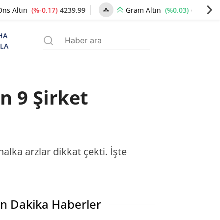
(%-0.17)
4239.99
(%0.03)
6494.57
Ons Altın
Gram Altın
HA
ZLA
n 9 Şirket
alka arzlar dikkat çekti. İşte
n Dakika Haberler