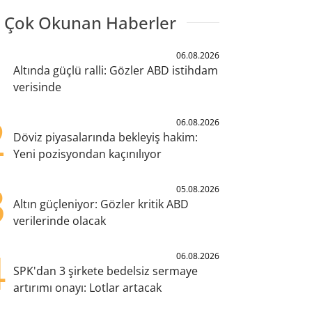
 Çok Okunan Haberler
1
06.08.2026
Altında güçlü ralli: Gözler ABD istihdam
verisinde
2
06.08.2026
Döviz piyasalarında bekleyiş hakim:
Yeni pozisyondan kaçınılıyor
3
05.08.2026
Altın güçleniyor: Gözler kritik ABD
verilerinde olacak
4
06.08.2026
SPK'dan 3 şirkete bedelsiz sermaye
artırımı onayı: Lotlar artacak