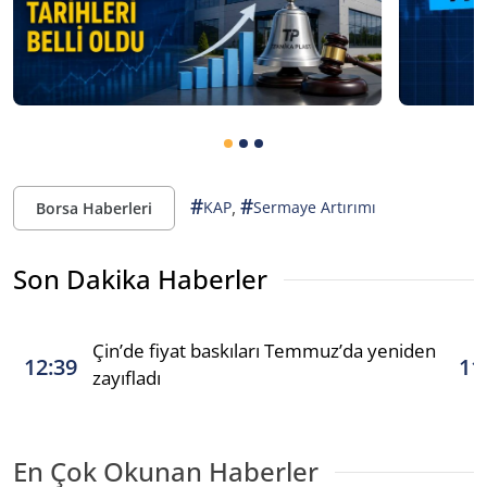
#
#
,
KAP
Sermaye Artırımı
Borsa Haberleri
Son Dakika Haberler
Çin’de fiyat baskıları Temmuz’da yeniden
12:39
11
zayıfladı
En Çok Okunan Haberler