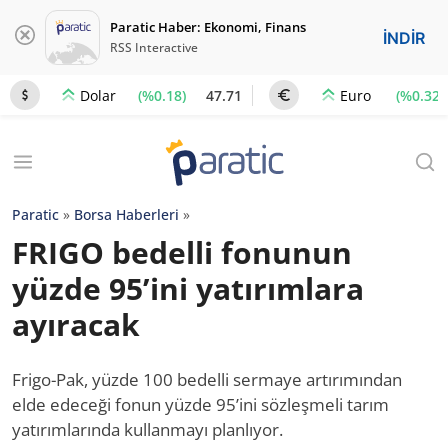
Paratic Haber: Ekonomi, Finans
İNDİR
RSS Interactive
(%0.18)
47.71
(%0.32)
Dolar
Euro
Paratic
»
Borsa Haberleri
»
FRIGO bedelli fonunun
yüzde 95’ini yatırımlara
ayıracak
Frigo-Pak, yüzde 100 bedelli sermaye artırımından
elde edeceği fonun yüzde 95’ini sözleşmeli tarım
yatırımlarında kullanmayı planlıyor.