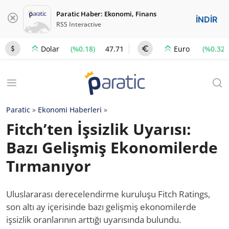
Paratic Haber: Ekonomi, Finans
İNDİR
RSS Interactive
(%0.18)
47.71
(%0.32)
Dolar
Euro
Paratic
»
Ekonomi Haberleri
»
Fitch’ten İşsizlik Uyarısı:
Bazı Gelişmiş Ekonomilerde
Tırmanıyor
Uluslararası derecelendirme kuruluşu Fitch Ratings,
son altı ay içerisinde bazı gelişmiş ekonomilerde
işsizlik oranlarının arttığı uyarısında bulundu.