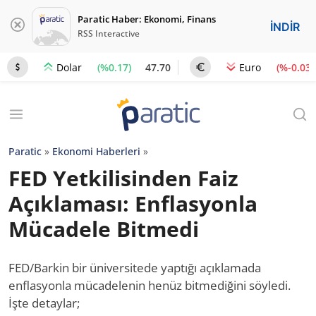
Paratic Haber: Ekonomi, Finans
İNDİR
RSS Interactive
(%0.17)
47.70
(%-0.03)
Dolar
Euro
Paratic
»
Ekonomi Haberleri
»
FED Yetkilisinden Faiz
Açıklaması: Enflasyonla
Mücadele Bitmedi
FED/Barkin bir üniversitede yaptığı açıklamada
enflasyonla mücadelenin henüz bitmediğini söyledi.
İşte detaylar;