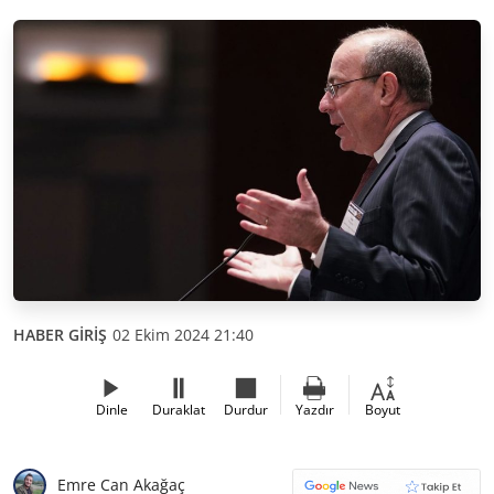
HABER GİRİŞ
02 Ekim 2024 21:40
Dinle
Duraklat
Durdur
Yazdır
Boyut
Emre Can Akağaç