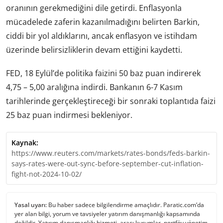
oranının gerekmediğini dile getirdi. Enflasyonla
mücadelede zaferin kazanılmadığını belirten Barkin,
ciddi bir yol aldıklarını, ancak enflasyon ve istihdam
üzerinde belirsizliklerin devam ettiğini kaydetti.
FED, 18 Eylül’de politika faizini 50 baz puan indirerek
4,75 – 5,00 aralığına indirdi. Bankanın 6-7 Kasım
tarihlerinde gerçekleştireceği bir sonraki toplantıda faizi
25 baz puan indirmesi bekleniyor.
Kaynak:
https://www.reuters.com/markets/rates-bonds/feds-barkin-
says-rates-were-out-sync-before-september-cut-inflation-
fight-not-2024-10-02/
Yasal uyarı:
Bu haber sadece bilgilendirme amaçlıdır. Paratic.com’da
yer alan bilgi, yorum ve tavsiyeler yatırım danışmanlığı kapsamında
değildir. Yatırım danışmanlığı hizmeti, aracı kurumlar, portföy yönetim