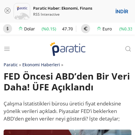
Paratic Haber: Ekonomi, Finans
İNDİR
RSS Interactive
(%0.15)
47.70
(%0.33)
Dolar
Euro
Paratic
»
Ekonomi Haberleri
»
FED Öncesi ABD’den Bir Veri
Daha! ÜFE Açıklandı
Çalışma İstatistikleri bürosu üretici fiyat endeksine
yönelik verileri açıkladı. Piyasalar FED’i beklerken
ABD’den gelen veriler neyi gösterdi? İşte detaylar;