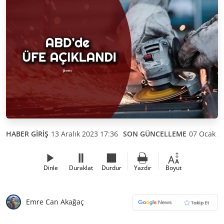
HABER GİRİŞ
13 Aralık 2023 17:36
SON GÜNCELLEME
07 Ocak 2
Dinle
Duraklat
Durdur
Yazdır
Boyut
Emre Can Akağaç