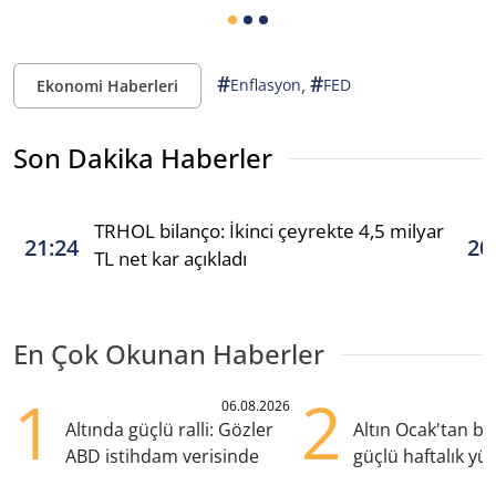
#
#
,
Enflasyon
FED
Ekonomi Haberleri
Son Dakika Haberler
TRHOL bilanço: İkinci çeyrekte 4,5 milyar
21:24
20
TL net kar açıkladı
En Çok Okunan Haberler
1
2
06.08.2026
Altında güçlü ralli: Gözler
Altın Ocak'tan b
ABD istihdam verisinde
güçlü haftalık yük
hazırlanıyor