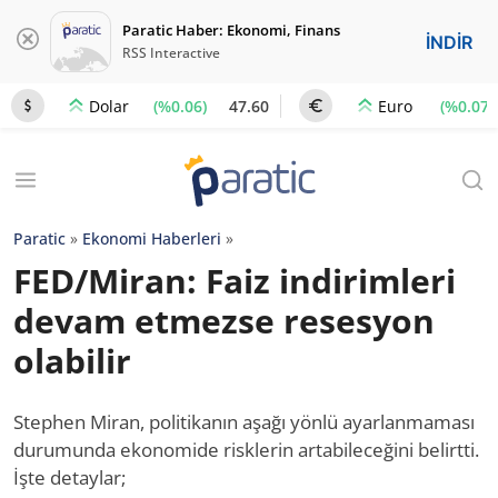
Paratic Haber: Ekonomi, Finans
İNDİR
RSS Interactive
(%0.06)
47.60
(%0.07)
Dolar
Euro
Paratic
»
Ekonomi Haberleri
»
FED/Miran: Faiz indirimleri
devam etmezse resesyon
olabilir
Stephen Miran, politikanın aşağı yönlü ayarlanmaması
durumunda ekonomide risklerin artabileceğini belirtti.
İşte detaylar;