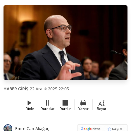
HABER GİRİŞ
22 Aralık 2025 22:05
Dinle
Duraklat
Durdur
Yazdır
Boyut
Emre Can Akağaç