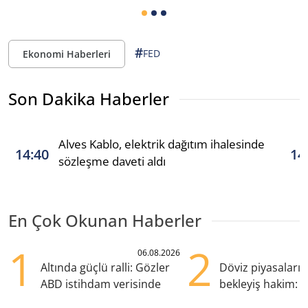
#
FED
Ekonomi Haberleri
Son Dakika Haberler
Alves Kablo, elektrik dağıtım ihalesinde
14:40
14
sözleşme daveti aldı
En Çok Okunan Haberler
1
2
06.08.2026
Altında güçlü ralli: Gözler
Döviz piyasaları
ABD istihdam verisinde
bekleyiş hakim: Y
pozisyondan kaçı