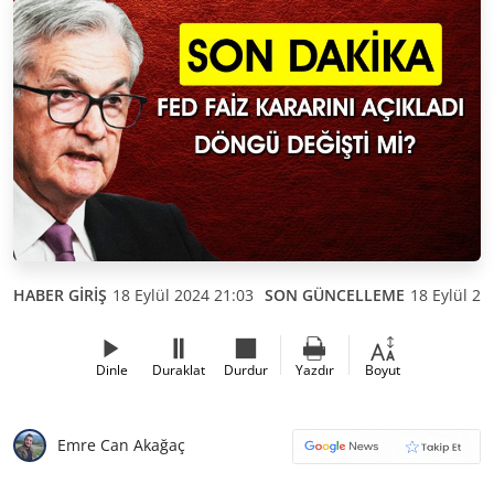
HABER GİRİŞ
18 Eylül 2024 21:03
SON GÜNCELLEME
18 Eylül 20
Dinle
Duraklat
Durdur
Yazdır
Boyut
Emre Can Akağaç