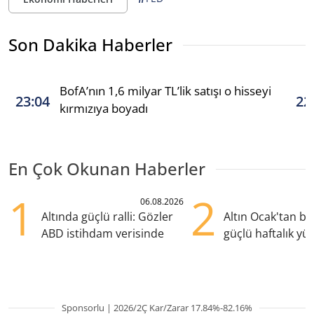
Son Dakika Haberler
BofA’nın 1,6 milyar TL’lik satışı o hisseyi
23:04
22
kırmızıya boyadı
En Çok Okunan Haberler
1
2
06.08.2026
Altında güçlü ralli: Gözler
Altın Ocak'tan b
ABD istihdam verisinde
güçlü haftalık yük
hazırlanıyor
Sponsorlu | 2026/2Ç Kar/Zarar 17.84%-82.16%