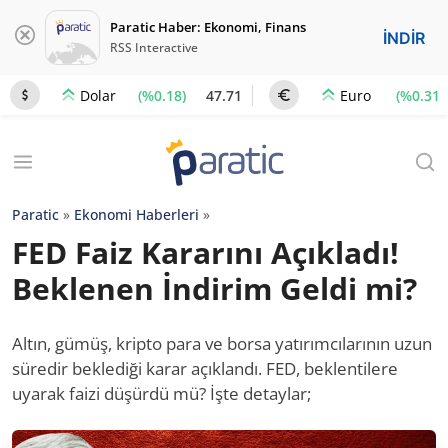
Paratic Haber: Ekonomi, Finans
İNDİR
RSS Interactive
(%0.18)
47.71
(%0.31)
Dolar
Euro
Paratic
»
Ekonomi Haberleri
»
FED Faiz Kararını Açıkladı!
Beklenen İndirim Geldi mi?
Altın, gümüş, kripto para ve borsa yatırımcılarının uzun
süredir beklediği karar açıklandı. FED, beklentilere
uyarak faizi düşürdü mü? İşte detaylar;