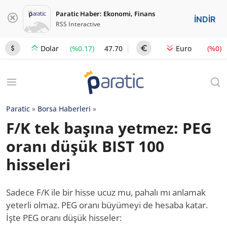
Paratic Haber: Ekonomi, Finans
İNDİR
RSS Interactive
(%0.17)
47.70
(%0)
Dolar
Euro
Paratic
»
Borsa Haberleri
»
F/K tek başına yetmez: PEG
oranı düşük BIST 100
hisseleri
Sadece F/K ile bir hisse ucuz mu, pahalı mı anlamak
yeterli olmaz. PEG oranı büyümeyi de hesaba katar.
İşte PEG oranı düşük hisseler: