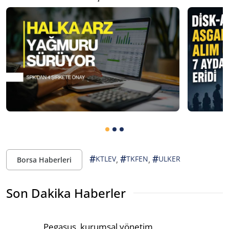
#
#
#
,
,
KTLEV
TKFEN
ULKER
Borsa Haberleri
Son Dakika Haberler
Pegasus, kurumsal yönetim