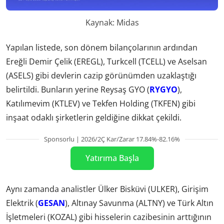
Kaynak: Midas
Yapılan listede, son dönem bilançolarının ardından
Ereğli Demir Çelik (EREGL), Turkcell (TCELL) ve Aselsan
(ASELS) gibi devlerin cazip görünümden uzaklaştığı
belirtildi. Bunların yerine Reysaş GYO (
RYGYO
),
Katılımevim (KTLEV) ve Tekfen Holding (TKFEN) gibi
inşaat odaklı şirketlerin geldiğine dikkat çekildi.
Sponsorlu | 2026/2Ç Kar/Zarar 17.84%-82.16%
Yatırıma Başla
Aynı zamanda analistler Ülker Bisküvi (ULKER), Girişim
Elektrik (
GESAN
), Altınay Savunma (ALTNY) ve Türk Altın
İşletmeleri (KOZAL) gibi hisselerin cazibesinin arttığının