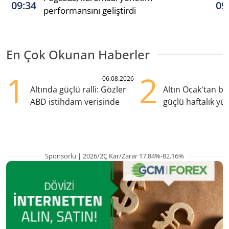
09:34
09
performansını geliştirdi
En Çok Okunan Haberler
1
2
06.08.2026
Altında güçlü ralli: Gözler
Altın Ocak'tan b
ABD istihdam verisinde
güçlü haftalık yük
hazırlanıyor
Sponsorlu | 2026/2Ç Kar/Zarar 17.84%-82.16%