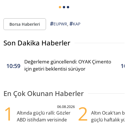
#
#
,
EUPWR
KAP
Borsa Haberleri
Son Dakika Haberler
Değerleme güncellendi: OYAK Çimento
10:59
10
için getiri beklentisi sürüyor
En Çok Okunan Haberler
1
2
06.08.2026
Altında güçlü ralli: Gözler
Altın Ocak'tan b
ABD istihdam verisinde
güçlü haftalık yük
hazırlanıyor