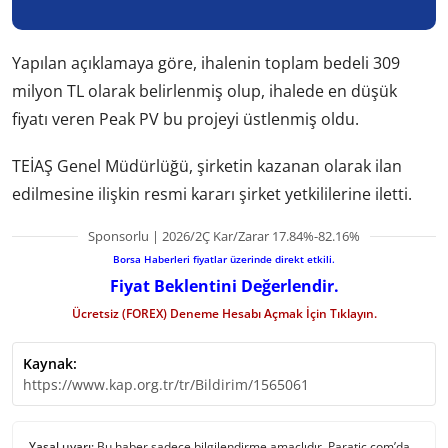
Yapılan açıklamaya göre, ihalenin toplam bedeli 309
milyon TL olarak belirlenmiş olup, ihalede en düşük
fiyatı veren Peak PV bu projeyi üstlenmiş oldu.
TEİAŞ Genel Müdürlüğü, şirketin kazanan olarak ilan
edilmesine ilişkin resmi kararı şirket yetkililerine iletti.
Sponsorlu | 2026/2Ç Kar/Zarar 17.84%-82.16%
Borsa Haberleri fiyatlar üzerinde direkt etkili.
Fiyat Beklentini Değerlendir.
Ücretsiz (FOREX) Deneme Hesabı Açmak İçin Tıklayın.
Kaynak:
https://www.kap.org.tr/tr/Bildirim/1565061
Yasal uyarı:
Bu haber sadece bilgilendirme amaçlıdır. Paratic.com’da