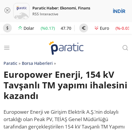
Paratic Haber: Ekonomi, Finans
İNDİR
RSS Interactive
(%0.17)
47.70
(%-0.03)
Dolar
Euro
Paratic
»
Borsa Haberleri
»
Europower Enerji, 154 kV
Tavşanlı TM yapımı ihalesini
kazandı
Europower Enerji ve Girişim Elektrik A.Ş.’nin dolaylı
ortaklığı olan Peak PV, TEİAŞ Genel Müdürlüğü
tarafından gerçekleştirilen 154 kV Tavşanlı TM Yapımı