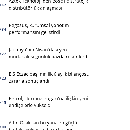
Aztek Teknoloji'den Bose ile stratejik
9:42
distribütörlük anlaşması
Pegasus, kurumsal yönetim
9:34
performansını geliştirdi
Japonya'nın Nisan'daki yen
9:27
müdahalesi günlük bazda rekor kırdı
EİS Eczacıbaşı'nın ilk 6 aylık bilançosu
9:23
zararla sonuçlandı
Petrol, Hürmüz Boğazı'na ilişkin yeni
9:15
endişelerle yükseldi
Altın Ocak'tan bu yana en güçlü
9:00
haftalık yükselişe hazırlanıyor