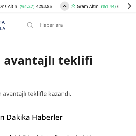
(%1.27)
4293.85
(%1.44)
6586.17
Ons Altın
Gram Altın
HA
ZLA
avantajlı teklifi
avantajlı teklifle kazandı.
n Dakika Haberler