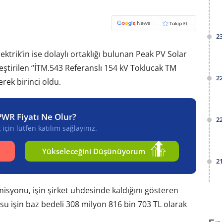
2
ktrik’in ise dolaylı ortaklığı bulunan Peak PV Solar
leştirilen “İTM.543 Referanslı 154 kV Toklucak TM
2
erek birinci oldu.
PWR Fiyatı Ne Olur?
2
için lütfen katılım sağlayınız.
Yükseleceğini Düşünüyorum
2
komisyonu, işin şirket uhdesinde kaldığını gösteren
usu işin baz bedeli 308 milyon 816 bin 703 TL olarak