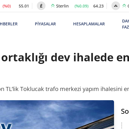
(%0)
55.01
(%0.09)
64.23
Sterlin
DA
HBERLER
PİYASALAR
HESAPLAMALAR
FA
rtaklığı dev ihalede en 
n TL’lik Toklucak trafo merkezi yapım ihalesini en 
So