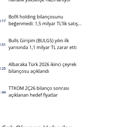
BofA holding bilançosunu
3:17
beğenmedi: 1,5 milyar TL’lik satış
yaptı
Bulls Girişim (BULGS) yılın ilk
2:51
yarısında 1,1 milyar TL zarar etti
Albaraka Türk 2026 ikinci çeyrek
2:25
bilançosu açıklandı
TTKOM 2Ç26 bilanço sonrası
1:44
açıklanan hedef fiyatlar