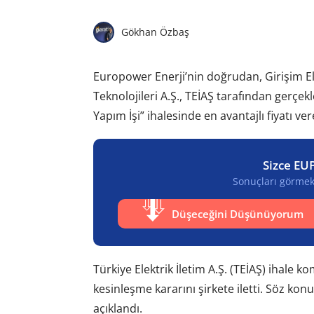
Gökhan Özbaş
Europower Enerji’nin doğrudan, Girişim Ele
Teknolojileri A.Ş., TEİAŞ tarafından gerçek
Yapım İşi” ihalesinde en avantajlı fiyatı ver
Sizce EU
Sonuçları görmek 
Düşeceğini Düşünüyorum
Türkiye Elektrik İletim A.Ş. (TEİAŞ) ihale 
kesinleşme kararını şirkete iletti. Söz kon
açıklandı.