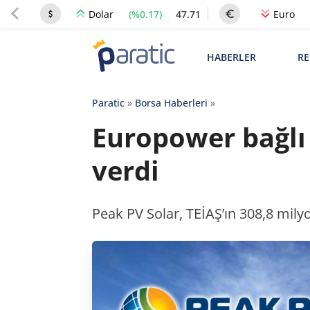
(%0.17)
47.71
Dolar
Euro
HABERLER
RE
Paratic
»
Borsa Haberleri
»
Europower bağlı o
verdi
Peak PV Solar, TEİAŞ’ın 308,8 milyo