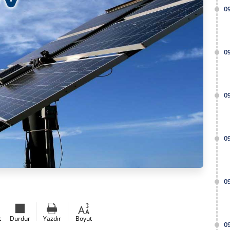
0
0
0
0
0
t
Durdur
Yazdır
Boyut
0