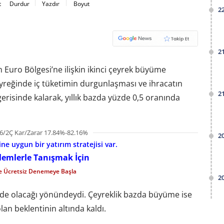
t
Durdur
Yazdır
Boyut
2
2
an Euro Bölgesi’ne ilişkin ikinci çeyrek büyüme
çeyreğinde iç tüketimin durgunlaşması ve ihracatın
2
erisinde kalarak, yıllık bazda yüzde 0,5 oranında
6/2Ç Kar/Zarar 17.84%-82.16%
2
e uygun bir yatırım stratejisi var.
şlemlerle Tanışmak İçin
le Ücretsiz Denemeye Başla
2
de olacağı yönündeydi. Çeyreklik bazda büyüme ise
lan beklentinin altında kaldı.