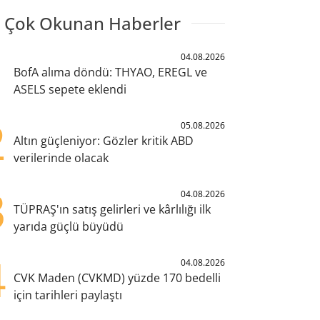
 Çok Okunan Haberler
1
04.08.2026
BofA alıma döndü: THYAO, EREGL ve
ASELS sepete eklendi
2
05.08.2026
Altın güçleniyor: Gözler kritik ABD
verilerinde olacak
3
04.08.2026
TÜPRAŞ'ın satış gelirleri ve kârlılığı ilk
yarıda güçlü büyüdü
4
04.08.2026
CVK Maden (CVKMD) yüzde 170 bedelli
için tarihleri paylaştı