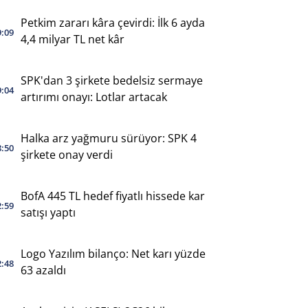
Petkim zararı kâra çevirdi: İlk 6 ayda
9:09
4,4 milyar TL net kâr
SPK'dan 3 şirkete bedelsiz sermaye
9:04
artırımı onayı: Lotlar artacak
Halka arz yağmuru sürüyor: SPK 4
8:50
şirkete onay verdi
BofA 445 TL hedef fiyatlı hissede kar
2:59
satışı yaptı
Logo Yazılım bilanço: Net karı yüzde
2:48
63 azaldı