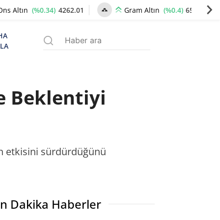
(%0.34)
4262.01
(%0.4)
6522.13
Ons Altın
Gram Altın
HA
ZLA
e Beklentiyi
ın etkisini sürdürdüğünü
n Dakika Haberler