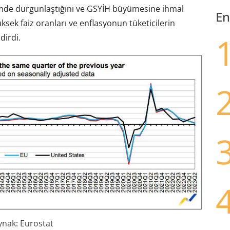
emde durgunlaştığını ve GSYİH büyümesine ihmal
En
üksek faiz oranları ve enflasyonun tüketicilerin
dirdi.
ynak: Eurostat