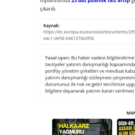
toplantısında
25 baz puanlık faiz artışı
ge
çıkardı.
Kaynak:
https://ec.europa.eu/eurostat/documents/2
eac1-de9d-6461274a3f56
Yasal uyarı:
Bu haber sadece bilgilendirme a
tavsiyeler yatırım danışmanlığı kapsamında 
portföy yönetim şirketleri ve mevduat kabu
yatırım danışmanlığı sözleşmesi çerçevesin
durumunuz ile risk ve getiri tercihinize uy
bilgilere dayanarak yatırım kararı verilmes
MAN