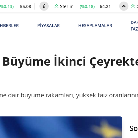
(%0.13)
55.08
(%0.18)
64.21
Sterlin
DA
HBERLER
PİYASALAR
HESAPLAMALAR
FA
 Büyüme İkinci Çeyrekt
eğine dair büyüme rakamları, yüksek faiz oranların
So