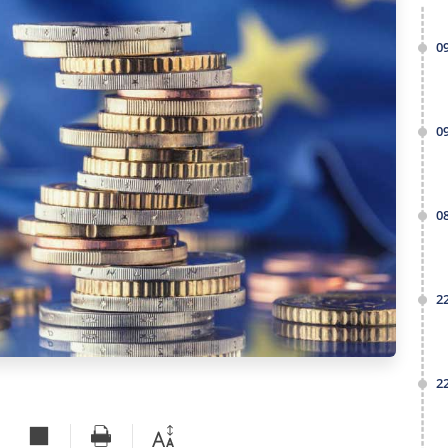
0
0
0
2
2