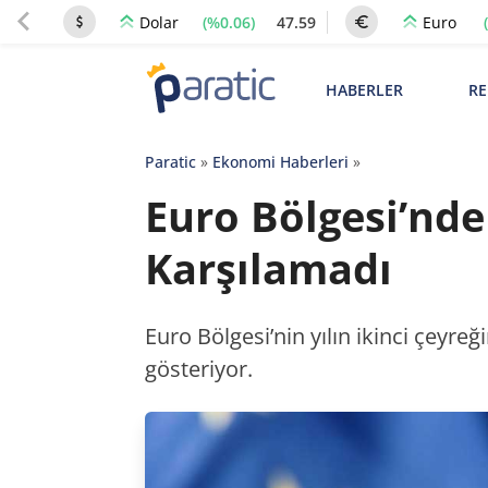
(%0.06)
47.59
Dolar
Euro
HABERLER
RE
Paratic
»
Ekonomi Haberleri
»
Euro Bölgesi’nde
Karşılamadı
Euro Bölgesi’nin yılın ikinci çeyr
gösteriyor.