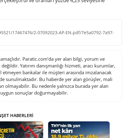
rçekleştirdi ve oranları yüzde 4,25 seviyesine
995521/17467476/2-07092023-AP-EN.pdf/7e5a0792-7a97-
maçlıdır. Paratic.com’da yer alan bilgi, yorum ve
değildir. Yatırım danışmanlığı hizmeti, aracı kurumlar,
l etmeyen bankalar ile müşteri arasında imzalanacak
de sunulmaktadır. Bu haberde yer alan görüşler, mali
gun olmayabilir. Bu nedenle yalnızca burada yer alan
i uygun sonuçlar doğurmayabilir.
ŞET HABERLERI