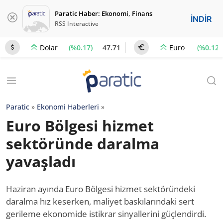
Paratic Haber: Ekonomi, Finans
İNDİR
RSS Interactive
(%0.17)
47.71
(%0.12)
Dolar
Euro
Paratic
»
Ekonomi Haberleri
»
Euro Bölgesi hizmet
sektöründe daralma
yavaşladı
Haziran ayında Euro Bölgesi hizmet sektöründeki
daralma hız keserken, maliyet baskılarındaki sert
gerileme ekonomide istikrar sinyallerini güçlendirdi.