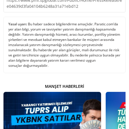
https://www.pmi.spglobal.com/Public/Home/PressRelease/e
e04639d3fa04104b6248a31a71ebd12
Yasal uyarı:
Bu haber sadece bilgilendirme amaçlıdır. Paratic.com’da
yer alan bilgi, yorum ve tavsiyeler yatırım danışmanlığı kapsamında
değildir. Yatırım danışmanlığı hizmeti, aracı kurumlar, portföy yönetim
şirketleri ve mevduat kabul etmeyen bankalar ile müşteri arasında
imzalanacak yatırım danışmanlığı sözleşmesi çerçevesinde
sunulmaktadır. Bu haberde yer alan görüşler, mali durumunuz ile risk
ve getiri tercihinize uygun olmayabilir. Bu nedenle yalnızca burada yer
alan bilgilere dayanarak yatırım kararı verilmesi uygun
sonuçlar doğurmayabilir.
MANŞET HABERLERI