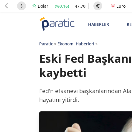
(%0.16)
47.70
Dolar
Euro
HABERLER
RE
Paratic
»
Ekonomi Haberleri
»
Eski Fed Başkan
kaybetti
Fed'n efsanevi başkanlarından Ala
hayatını yitirdi.