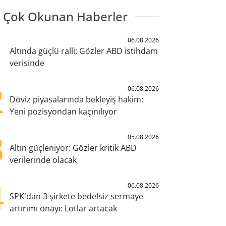
 Çok Okunan Haberler
1
06.08.2026
Altında güçlü ralli: Gözler ABD istihdam
verisinde
2
06.08.2026
Döviz piyasalarında bekleyiş hakim:
Yeni pozisyondan kaçınılıyor
3
05.08.2026
Altın güçleniyor: Gözler kritik ABD
verilerinde olacak
4
06.08.2026
SPK'dan 3 şirkete bedelsiz sermaye
artırımı onayı: Lotlar artacak