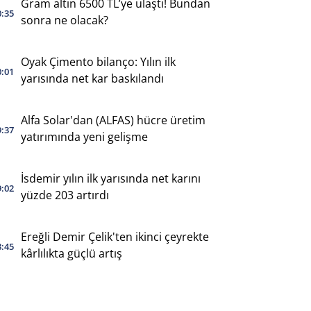
Gram altın 6500 TL’ye ulaştı! Bundan
0:35
sonra ne olacak?
Oyak Çimento bilanço: Yılın ilk
0:01
yarısında net kar baskılandı
Alfa Solar'dan (ALFAS) hücre üretim
9:37
yatırımında yeni gelişme
İsdemir yılın ilk yarısında net karını
9:02
yüzde 203 artırdı
Ereğli Demir Çelik'ten ikinci çeyrekte
8:45
kârlılıkta güçlü artış