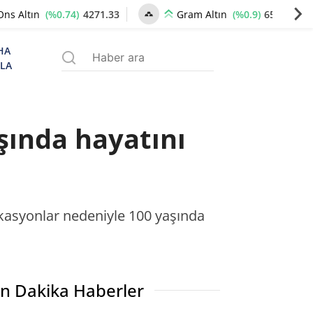
(%0.74)
4271.33
(%0.9)
6550.72
Ons Altın
Gram Altın
HA
ZLA
şında hayatını
kasyonlar nedeniyle 100 yaşında
n Dakika Haberler