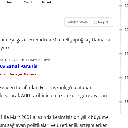
t
Durdur
Yazdır
Boyut
2
2
nın eşi, gazeteci Andrea Mitchell yaptığı açıklamada
uyurdu.
1
6/2Ç Kar/Zarar 17.84%-82.16%
0$ Sanal Para ile
madan Deneyim Kazanın
1
Reagen tarafından Fed Başkanlığı’na atanan
de kalarak ABD tarihinin en uzun süre görev yapan
1
ile Mart 2001 arasında kesintisiz on yıllık büyüme
 sağlayan politikaları ve üretkenlik artışını erken