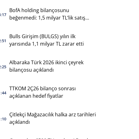
BofA holding bilançosunu
3:17
beğenmedi: 1,5 milyar TL’lik satış
yaptı
Bulls Girişim (BULGS) yılın ilk
2:51
yarısında 1,1 milyar TL zarar etti
Albaraka Türk 2026 ikinci çeyrek
2:25
bilançosu açıklandı
TTKOM 2Ç26 bilanço sonrası
1:44
açıklanan hedef fiyatlar
Çitlekçi Mağazacılık halka arz tarihleri
1:10
açıklandı