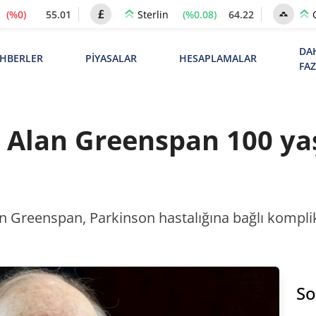
(%0)
55.01
(%0.08)
64.22
Sterlin
DA
HBERLER
PİYASALAR
HESAPLAMALAR
FA
ı Alan Greenspan 100 ya
n Greenspan, Parkinson hastalığına bağlı kompli
So