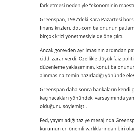
fark etmesi nedeniyle “ekonominin maestro
Greenspan, 1987’deki Kara Pazartesi bors
finans krizleri, dot-com balonunun patlamas
birçok krizi yönetmesiyle de öne çıktı.
Ancak görevden ayrılmasının ardından patla
ciddi zarar verdi. Özellikle düşük faiz poli
düzenleme yaklaşımının, konut balonunun 
alınmasına zemin hazırladığı yönünde eleşti
Greenspan daha sonra bankaların kendi çı
kaçınacakları yönündeki varsayımında yanı
olduğunu söylemişti.
Fed, yayımladığı taziye mesajında Greenspan
kurumun en önemli varlıklarından biri olan