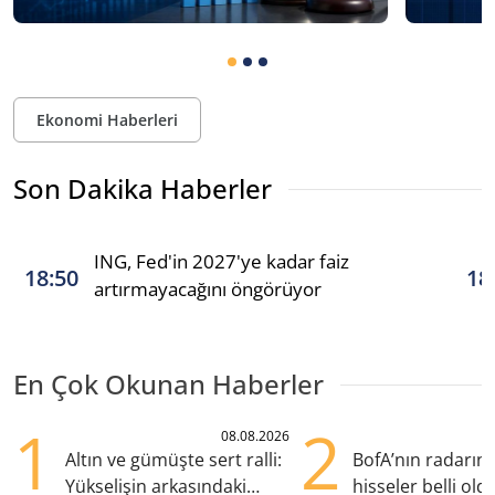
Ekonomi Haberleri
Son Dakika Haberler
ING, Fed'in 2027'ye kadar faiz
18:50
18
artırmayacağını öngörüyor
En Çok Okunan Haberler
1
2
08.08.2026
Altın ve gümüşte sert ralli:
BofA’nın radarın
Yükselişin arkasındaki
hisseler belli old