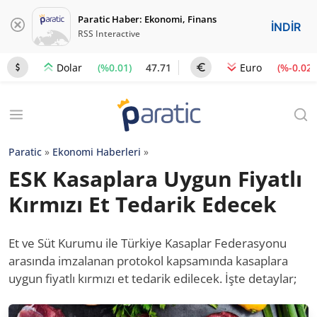
Paratic Haber: Ekonomi, Finans
İNDİR
RSS Interactive
(%0.01)
47.71
(%-0.02)
Dolar
Euro
Paratic
»
Ekonomi Haberleri
»
ESK Kasaplara Uygun Fiyatlı
Kırmızı Et Tedarik Edecek
Et ve Süt Kurumu ile Türkiye Kasaplar Federasyonu
arasında imzalanan protokol kapsamında kasaplara
uygun fiyatlı kırmızı et tedarik edilecek. İşte detaylar;