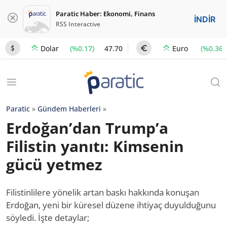
Paratic Haber: Ekonomi, Finans
İNDİR
RSS Interactive
(%0.17)
47.70
(%0.36)
Dolar
Euro
Paratic
»
Gündem Haberleri
»
Erdoğan’dan Trump’a
Filistin yanıtı: Kimsenin
gücü yetmez
Filistinlilere yönelik artan baskı hakkında konuşan
Erdoğan, yeni bir küresel düzene ihtiyaç duyulduğunu
söyledi. İşte detaylar;