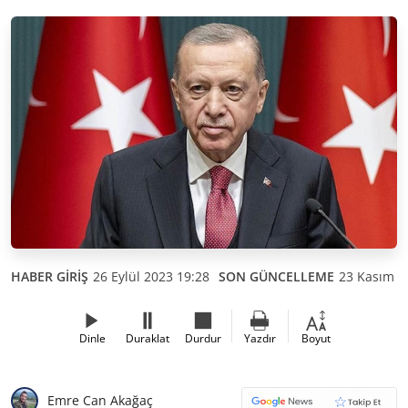
HABER GİRİŞ
26 Eylül 2023 19:28
SON GÜNCELLEME
23 Kasım 2
Dinle
Duraklat
Durdur
Yazdır
Boyut
Emre Can Akağaç