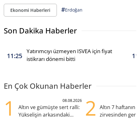
#
Erdoğan
Ekonomi Haberleri
Son Dakika Haberler
Yatırımcıyı üzmeyen ISVEA için fiyat
11:25
11
istikrarı dönemi bitti
En Çok Okunan Haberler
1
2
08.08.2026
Altın ve gümüşte sert ralli:
Altın 7 haftanın
Yükselişin arkasındaki
zirvesinden geril
kritik etkenler
Gözler ABD enfl