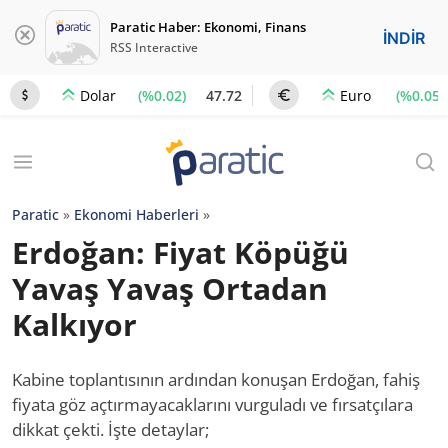
Paratic Haber: Ekonomi, Finans
İNDİR
RSS Interactive
(%0.02)
47.72
(%0.05)
Dolar
Euro
Paratic
»
Ekonomi Haberleri
»
Erdoğan: Fiyat Köpüğü
Yavaş Yavaş Ortadan
Kalkıyor
Kabine toplantısının ardından konuşan Erdoğan, fahiş
fiyata göz açtırmayacaklarını vurguladı ve fırsatçılara
dikkat çekti. İşte detaylar;