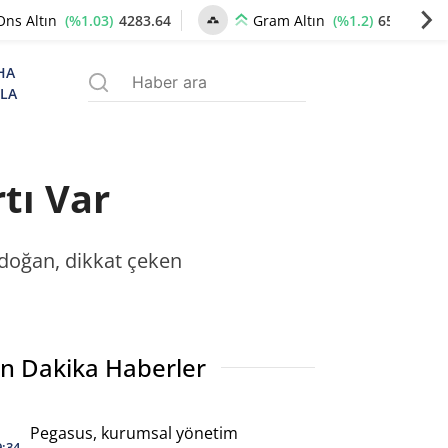
(%1.03)
4283.64
(%1.2)
6570.52
Ons Altın
Gram Altın
HA
ZLA
rtı Var
rdoğan, dikkat çeken
n Dakika Haberler
Pegasus, kurumsal yönetim
9:34