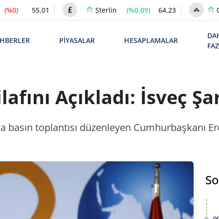
(%0)
55.01
(%0.09)
64.23
Sterlin
DA
HBERLER
PİYASALAR
HESAPLAMALAR
FA
lafını Açıkladı: İsveç Şa
nda basın toplantısı düzenleyen Cumhurbaşkanı E
So
0