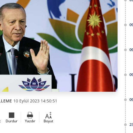
0
0
0
0
LLEME
10 Eylül 2023 14:50:51
t
Durdur
Yazdır
Boyut
2