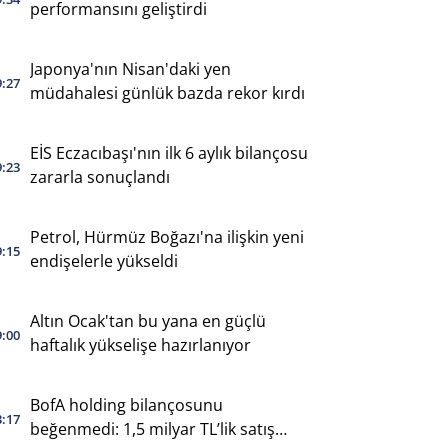
performansını geliştirdi
Japonya'nın Nisan'daki yen
9:27
müdahalesi günlük bazda rekor kırdı
EİS Eczacıbaşı'nın ilk 6 aylık bilançosu
9:23
zararla sonuçlandı
Petrol, Hürmüz Boğazı'na ilişkin yeni
9:15
endişelerle yükseldi
Altın Ocak'tan bu yana en güçlü
9:00
haftalık yükselişe hazırlanıyor
BofA holding bilançosunu
3:17
beğenmedi: 1,5 milyar TL’lik satış