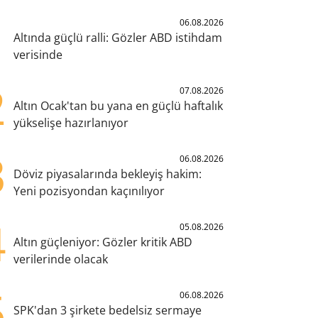
1
06.08.2026
Altında güçlü ralli: Gözler ABD istihdam
verisinde
2
07.08.2026
Altın Ocak'tan bu yana en güçlü haftalık
yükselişe hazırlanıyor
3
06.08.2026
Döviz piyasalarında bekleyiş hakim:
Yeni pozisyondan kaçınılıyor
4
05.08.2026
Altın güçleniyor: Gözler kritik ABD
verilerinde olacak
5
06.08.2026
SPK'dan 3 şirkete bedelsiz sermaye