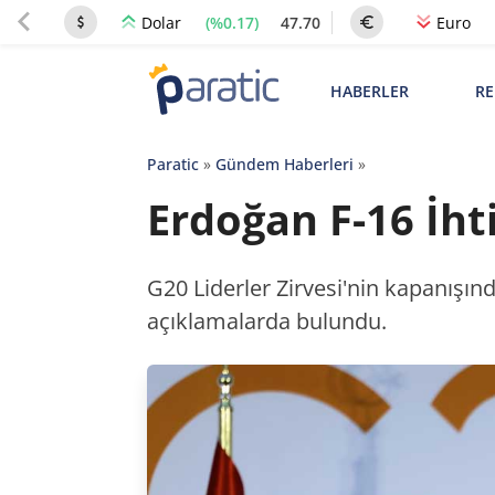
(%0.17)
47.70
Dolar
Euro
HABERLER
RE
Paratic
»
Gündem Haberleri
»
Erdoğan F-16 İhti
G20 Liderler Zirvesi'nin kapanışı
açıklamalarda bulundu.