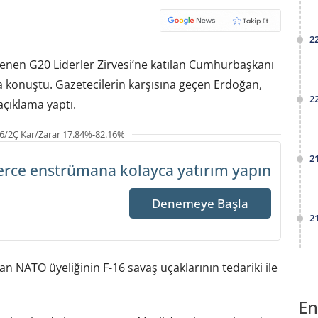
2
lenen G20 Liderler Zirvesi’ne katılan Cumhurbaşkanı
 konuştu. Gazetecilerin karşısına geçen Erdoğan,
2
açıklama yaptı.
6/2Ç Kar/Zarar 17.84%-82.16%
2
erce enstrümana
kolayca yatırım yapın
Denemeye Başla
2
 NATO üyeliğinin F-16 savaş uçaklarının tedariki ile
En