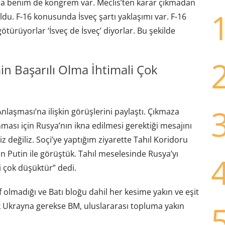
a benim de kongrem var. Meclis’ten karar çıkmadan
du. F-16 konusunda İsveç şartı yaklaşımı var. F-16
ötürüyorlar ‘İsveç de İsveç’ diyorlar. Bu şekilde
min Başarılı Olma İhtimali Çok
aşması’na ilişkin görüşlerini paylaştı. Çıkmaza
ası için Rusya’nın ikna edilmesi gerektiği mesajını
 değiliz. Soçi’ye yaptığım ziyarette Tahıl Koridoru
n Putin ile görüştük. Tahıl meselesinde Rusya’yı
li çok düşüktür” dedi.
olmadığı ve Batı bloğu dahil her kesime yakın ve eşit
k Ukrayna gerekse BM, uluslararası topluma yakın