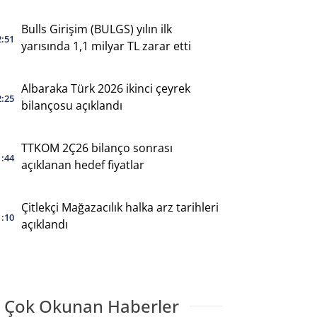
yaptı
Bulls Girişim (BULGS) yılın ilk
2:51
yarısında 1,1 milyar TL zarar etti
Albaraka Türk 2026 ikinci çeyrek
2:25
bilançosu açıklandı
TTKOM 2Ç26 bilanço sonrası
1:44
açıklanan hedef fiyatlar
Çitlekçi Mağazacılık halka arz tarihleri
1:10
açıklandı
 Çok Okunan Haberler