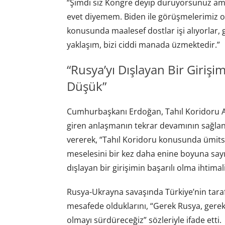
“Şimdi siz Kongre deyip duruyorsunuz am
evet diyemem. Biden ile görüşmelerimiz ol
konusunda maalesef dostlar işi alıyorlar, g
yaklaşım, bizi ciddi manada üzmektedir.”
“Rusya’yı Dışlayan Bir Girişi
Düşük”
Cumhurbaşkanı Erdoğan, Tahıl Koridoru Anl
giren anlaşmanın tekrar devamının sağlanm
vererek, “Tahıl Koridoru konusunda ümitsiz
meselesini bir kez daha enine boyuna sayı
dışlayan bir girişimin başarılı olma ihtima
Rusya-Ukrayna savaşında Türkiye’nin taraf 
mesafede olduklarını, “Gerek Rusya, gere
olmayı sürdüreceğiz” sözleriyle ifade etti.