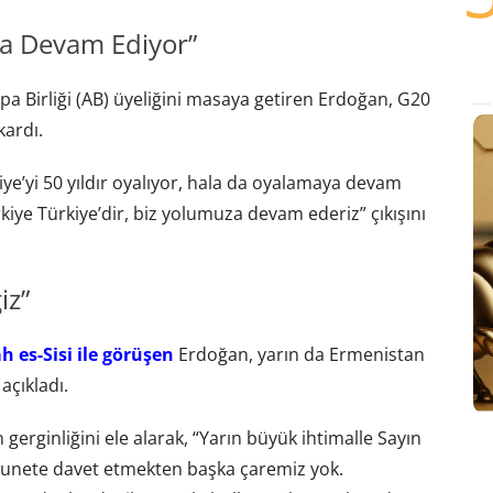
ya Devam Ediyor”
pa Birliği (AB) üyeliğini masaya getiren Erdoğan, G20
kardı.
iye’yi 50 yıldır oyalıyor, hala da oyalamaya devam
iye Türkiye’dir, biz yolumuza devam ederiz” çıkışını
iz”
es-Sisi ile görüşen
Erdoğan, yarın da Ermenistan
açıkladı.
rginliğini ele alarak, “Yarın büyük ihtimalle Sayın
kunete davet etmekten başka çaremiz yok.