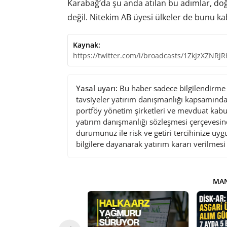
Karabağ’da şu anda atılan bu adımlar, d
değil. Nitekim AB üyesi ülkeler de bunu k
Kaynak:
https://twitter.com/i/broadcasts/1ZkJzXZNRjR
Yasal uyarı:
Bu haber sadece bilgilendirme a
tavsiyeler yatırım danışmanlığı kapsamında 
portföy yönetim şirketleri ve mevduat kabu
yatırım danışmanlığı sözleşmesi çerçevesin
durumunuz ile risk ve getiri tercihinize uy
bilgilere dayanarak yatırım kararı verilmes
MAN