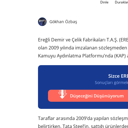
Dinle
Durakla
Gökhan Özbaş
Ereğli Demir ve Çelik Fabrikaları T.A.Ş. (ER
olan 2009 yılında imzalanan sözleşmeden 
Kamuyu Aydınlatma Platformu’nda (KAP) a
Sizce ER
Sonuçları görmek 
Düşeceğini Düşünüyorum
Taraflar arasında 2009’da yapılan sözleşm
belirtirken, Tata Steel’in, sattığı ürünler