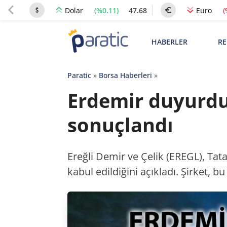
(%0.11)
47.68
(
Dolar
Euro
HABERLER
RE
Paratic
»
Borsa Haberleri
»
Erdemir duyurdu:
sonuçlandı
Ereğli Demir ve Çelik (EREGL), Tata
kabul edildiğini açıkladı. Şirket, bu