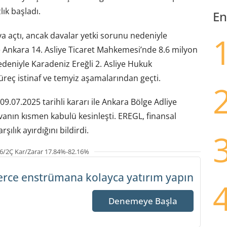
ık başladı.
En
 açtı, ancak davalar yetki sorunu nedeniyle
 Ankara 14. Asliye Ticaret Mahkemesi’nde 8.6 milyon
edeniyle Karadeniz Ereğli 2. Asliye Hukuk
eç istinaf ve temyiz aşamalarından geçti.
09.07.2025 tarihli kararı ile Ankara Bölge Adliye
vanın kısmen kabulü kesinleşti. EREGL, finansal
ılık ayırdığını bildirdi.
6/2Ç Kar/Zarar 17.84%-82.16%
erce enstrümana
kolayca yatırım yapın
Denemeye Başla