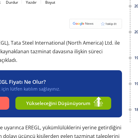
t
Durdur
Yazdır
Boyut
2
2
EGL), Tata Steel International (North America) Ltd. ile
kaynaklanan tazminat davasına ilişkin süreci
1
çıkladı.
EGL Fiyatı Ne Olur?
1
için lütfen katılım sağlayınız.
Yükseleceğini Düşünüyorum
1
e uyarınca EREGL, yükümlülüklerini yerine getirdiğini
den dolayı üçüncü kişilerden gelen tazminat taleplerini