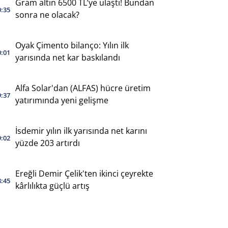
Gram altın 6500 TL’ye ulaştı! Bundan
0:35
sonra ne olacak?
Oyak Çimento bilanço: Yılın ilk
0:01
yarısında net kar baskılandı
Alfa Solar'dan (ALFAS) hücre üretim
9:37
yatırımında yeni gelişme
İsdemir yılın ilk yarısında net karını
9:02
yüzde 203 artırdı
Ereğli Demir Çelik'ten ikinci çeyrekte
8:45
kârlılıkta güçlü artış