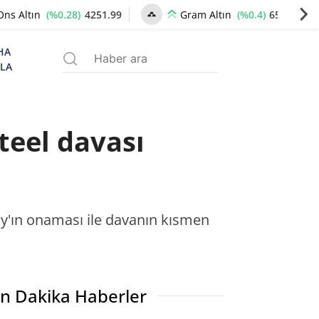
(%0.28)
4251.99
(%0.4)
6518.26
Ons Altın
Gram Altın
HA
ZLA
teel davası
tay'ın onaması ile davanın kısmen
n Dakika Haberler