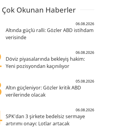
 Çok Okunan Haberler
1
06.08.2026
Altında güçlü ralli: Gözler ABD istihdam
verisinde
2
06.08.2026
Döviz piyasalarında bekleyiş hakim:
Yeni pozisyondan kaçınılıyor
3
05.08.2026
Altın güçleniyor: Gözler kritik ABD
verilerinde olacak
4
06.08.2026
SPK'dan 3 şirkete bedelsiz sermaye
artırımı onayı: Lotlar artacak