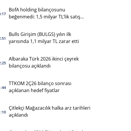
BofA holding bilançosunu
3:17
beğenmedi: 1,5 milyar TL’lik satış
yaptı
Bulls Girişim (BULGS) yılın ilk
2:51
yarısında 1,1 milyar TL zarar etti
Albaraka Türk 2026 ikinci çeyrek
2:25
bilançosu açıklandı
TTKOM 2Ç26 bilanço sonrası
1:44
açıklanan hedef fiyatlar
Çitlekçi Mağazacılık halka arz tarihleri
1:10
açıklandı