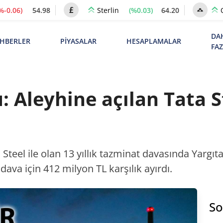
%-0.06)
54.98
(%0.03)
64.20
Sterlin
DA
HBERLER
PİYASALAR
HESAPLAMALAR
FA
 Aleyhine açılan Tata S
 Steel ile olan 13 yıllık tazminat davasında Yargı
 dava için 412 milyon TL karşılık ayırdı.
So