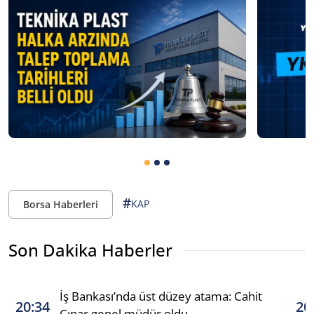
#
KAP
Borsa Haberleri
Son Dakika Haberler
İş Bankası’nda üst düzey atama: Cahit
20:34
20
Çınar genel müdür oldu