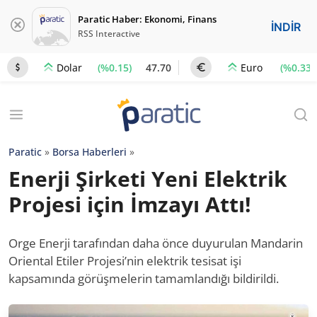
Paratic Haber: Ekonomi, Finans
İNDİR
RSS Interactive
(%0.15)
47.70
(%0.33)
Dolar
Euro
Paratic
»
Borsa Haberleri
»
Enerji Şirketi Yeni Elektrik
Projesi için İmzayı Attı!
Orge Enerji tarafından daha önce duyurulan Mandarin
Oriental Etiler Projesi’nin elektrik tesisat işi
kapsamında görüşmelerin tamamlandığı bildirildi.