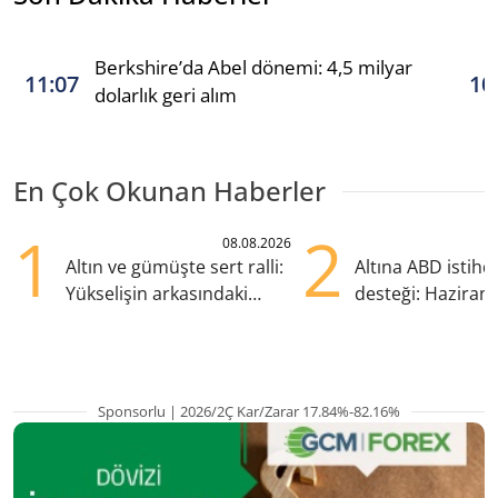
Berkshire’da Abel dönemi: 4,5 milyar
11:07
10
dolarlık geri alım
En Çok Okunan Haberler
1
2
08.08.2026
Altın ve gümüşte sert ralli:
Altına ABD istih
Yükselişin arkasındaki
desteği: Haziran
kritik etkenler
yana en yüksek s
Sponsorlu | 2026/2Ç Kar/Zarar 17.84%-82.16%