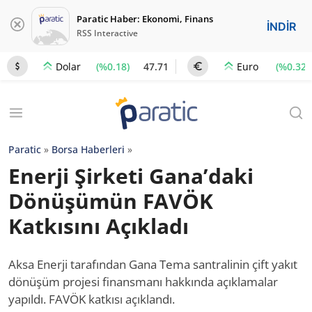
Paratic Haber: Ekonomi, Finans
İNDİR
RSS Interactive
(%0.18)
47.71
(%0.32)
Dolar
Euro
Paratic
»
Borsa Haberleri
»
Enerji Şirketi Gana’daki
Dönüşümün FAVÖK
Katkısını Açıkladı
Aksa Enerji tarafından Gana Tema santralinin çift yakıt
dönüşüm projesi finansmanı hakkında açıklamalar
yapıldı. FAVÖK katkısı açıklandı.