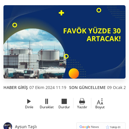
HABER GİRİŞ
07 Ekim 2024 11:19
SON GÜNCELLEME
09 Ocak 20
Dinle
Duraklat
Durdur
Yazdır
Boyut
Aysun Taşlı