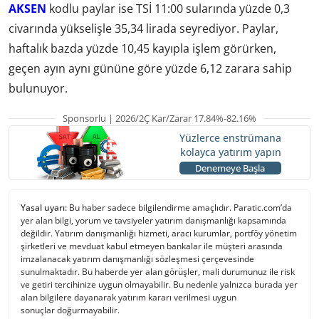
AKSEN
kodlu paylar ise TSİ 11:00 sularında yüzde 0,3
civarında yükselişle 35,34 lirada seyrediyor. Paylar,
haftalık bazda yüzde 10,45 kayıpla işlem görürken,
geçen ayın aynı gününe göre yüzde 6,12 zarara sahip
bulunuyor.
Sponsorlu | 2026/2Ç Kar/Zarar 17.84%-82.16%
Yüzlerce enstrümana
kolayca yatırım yapın
Denemeye Başla
Yasal uyarı:
Bu haber sadece bilgilendirme amaçlıdır. Paratic.com’da
yer alan bilgi, yorum ve tavsiyeler yatırım danışmanlığı kapsamında
değildir. Yatırım danışmanlığı hizmeti, aracı kurumlar, portföy yönetim
şirketleri ve mevduat kabul etmeyen bankalar ile müşteri arasında
imzalanacak yatırım danışmanlığı sözleşmesi çerçevesinde
sunulmaktadır. Bu haberde yer alan görüşler, mali durumunuz ile risk
ve getiri tercihinize uygun olmayabilir. Bu nedenle yalnızca burada yer
alan bilgilere dayanarak yatırım kararı verilmesi uygun
sonuçlar doğurmayabilir.