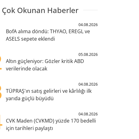
 Çok Okunan Haberler
1
04.08.2026
BofA alıma döndü: THYAO, EREGL ve
ASELS sepete eklendi
2
05.08.2026
Altın güçleniyor: Gözler kritik ABD
verilerinde olacak
3
04.08.2026
TÜPRAŞ'ın satış gelirleri ve kârlılığı ilk
yarıda güçlü büyüdü
4
04.08.2026
CVK Maden (CVKMD) yüzde 170 bedelli
için tarihleri paylaştı