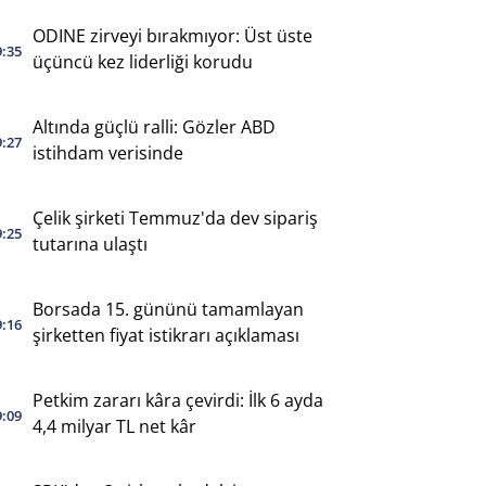
ODINE zirveyi bırakmıyor: Üst üste
9:35
üçüncü kez liderliği korudu
Altında güçlü ralli: Gözler ABD
9:27
istihdam verisinde
Çelik şirketi Temmuz'da dev sipariş
9:25
tutarına ulaştı
Borsada 15. gününü tamamlayan
9:16
şirketten fiyat istikrarı açıklaması
Petkim zararı kâra çevirdi: İlk 6 ayda
9:09
4,4 milyar TL net kâr