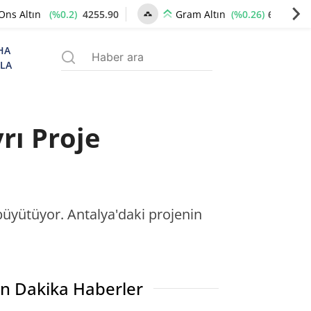
(%0.2)
4255.90
(%0.26)
6512.85
Ons Altın
Gram Altın
HA
ZLA
rı Proje
ı büyütüyor. Antalya'daki projenin
n Dakika Haberler