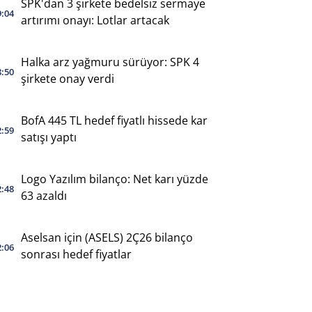
SPK'dan 3 şirkete bedelsiz sermaye
9:04
artırımı onayı: Lotlar artacak
Halka arz yağmuru sürüyor: SPK 4
8:50
şirkete onay verdi
BofA 445 TL hedef fiyatlı hissede kar
2:59
satışı yaptı
Logo Yazılım bilanço: Net karı yüzde
2:48
63 azaldı
Aselsan için (ASELS) 2Ç26 bilanço
2:06
sonrası hedef fiyatlar