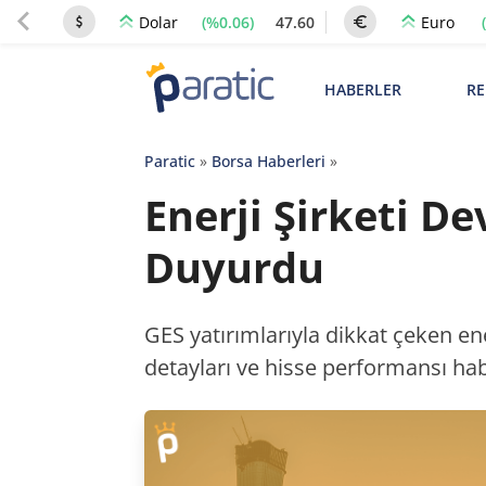
(%0.06)
47.60
Dolar
Euro
HABERLER
RE
Paratic
»
Borsa Haberleri
»
Enerji Şirketi De
Duyurdu
GES yatırımlarıyla dikkat çeken ener
detayları ve hisse performansı ha