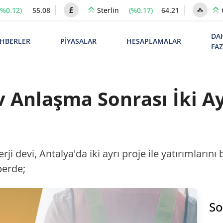
(%0.12)
55.08
(%0.17)
64.21
Sterlin
DA
HBERLER
PİYASALAR
HESAPLAMALAR
FA
v Anlaşma Sonrası İki Ay
ji devi, Antalya'da iki ayrı proje ile yatırımların
berde;
So