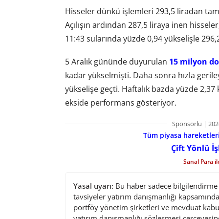
Hisseler dünkü işlemleri 293,5 liradan ta
Açılışın ardından 287,5 liraya inen hissele
11:43 sularında yüzde 0,94 yükselişle 296,
5 Aralık gününde duyurulan
15 milyon do
kadar yükselmişti. Daha sonra hızla gerile
yükselişe geçti. Haftalık bazda yüzde 2,3
ekside performans gösteriyor.
Sponsorlu | 202
Tüm piyasa hareketlerin
Çift Yönlü İ
Sanal Para i
Yasal uyarı:
Bu haber sadece bilgilendirme a
tavsiyeler yatırım danışmanlığı kapsamında 
portföy yönetim şirketleri ve mevduat kabu
yatırım danışmanlığı sözleşmesi çerçevesin