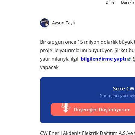
Dinle
Durakla
Aysun Taşlı
Birkaç gün önce 15 milyon dolarlık büyük b
proje ile yatırımlarını büyütüyor. Şirke
yatırımlarıyla ilgili
bilgilendirme yaptı
. 
yapacak.
Sizce CW
Sonuçları görmek 
Düşeceğini Düşünüyorum
CW Enerji Akdeniz Elektrik Dağıtım A.Ş.’y