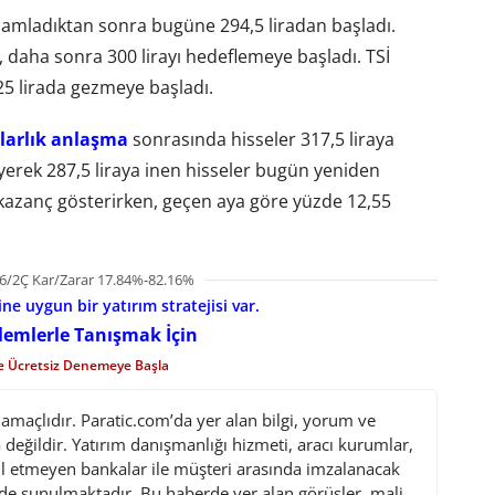
mamladıktan sonra bugüne 294,5 liradan başladı.
r, daha sonra 300 lirayı hedeflemeye başladı. TSİ
25 lirada gezmeye başladı.
larlık anlaşma
sonrasında hisseler 317,5 liraya
yerek 287,5 liraya inen hisseler bugün yeniden
7 kazanç gösterirken, geçen aya göre yüzde 12,55
6/2Ç Kar/Zarar 17.84%-82.16%
e uygun bir yatırım stratejisi var.
şlemlerle Tanışmak İçin
le Ücretsiz Denemeye Başla
maçlıdır. Paratic.com’da yer alan bilgi, yorum ve
değildir. Yatırım danışmanlığı hizmeti, aracı kurumlar,
l etmeyen bankalar ile müşteri arasında imzalanacak
de sunulmaktadır. Bu haberde yer alan görüşler, mali