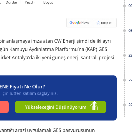
t
Durdur
Yazdır
Boyut
0
0
ir anlaşmaya imza atan CW Enerji şimdi de iki ayrı
t bugün Kamuyu Aydınlatma Plarformu’na (KAP) GES
2
Şirket Antalya’da iki yeni güneş enerji santrali projesi
2
ENE Fiyatı Ne Olur?
için lütfen katılım sağlayınız.
2
Yükseleceğini Düşünüyorum
e yaptığı arazi uygulamalı GES başvurusunun