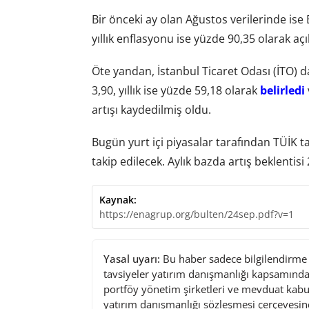
Bir önceki ay olan Ağustos verilerinde is
yıllık enflasyonu ise yüzde 90,35 olarak açı
Öte yandan, İstanbul Ticaret Odası (İTO) da
3,90, yıllık ise yüzde 59,18 olarak
belirledi
artışı kaydedilmiş oldu.
Bugün yurt içi piyasalar tarafından TÜİK t
takip edilecek. Aylık bazda artış beklentis
Kaynak:
https://enagrup.org/bulten/24sep.pdf?v=1
Yasal uyarı:
Bu haber sadece bilgilendirme a
tavsiyeler yatırım danışmanlığı kapsamında 
portföy yönetim şirketleri ve mevduat kabu
yatırım danışmanlığı sözleşmesi çerçevesin