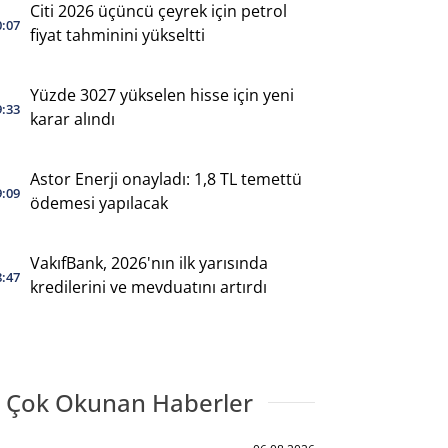
Citi 2026 üçüncü çeyrek için petrol
0:07
fiyat tahminini yükseltti
Yüzde 3027 yükselen hisse için yeni
9:33
karar alındı
Astor Enerji onayladı: 1,8 TL temettü
9:09
ödemesi yapılacak
VakıfBank, 2026'nın ilk yarısında
8:47
kredilerini ve mevduatını artırdı
 Çok Okunan Haberler