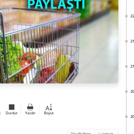
2
2
2
2
t
Durdur
Yazdır
Boyut
2