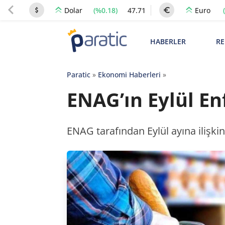
(%0.18)
47.71
Dolar
Euro
HABERLER
RE
Paratic
»
Ekonomi Haberleri
»
ENAG’ın Eylül En
ENAG tarafından Eylül ayına ilişkin