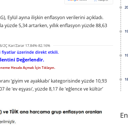
2
Eylül ayına ilişkin enflasyon verilerini açıkladı.
da yüzde 5,34 artarken, yıllık enflasyon yüzde 88,63
1
6/2Ç Kar/Zarar 17.84%-82.16%
fiyatlar üzerinde direkt etkili.
1
lentini Değerlendir.
eneme Hesabı Açmak İçin Tıklayın.
1
ranı ‘giyim ve ayakkabı’ kategorisinde yüzde 10,93
 ile ‘ev eşyası’, yüzde 8,17 ile ‘eğlence ve kültür’
En