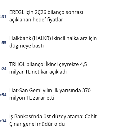
EREGL için 2Ç26 bilanço sonrası
2:31
açıklanan hedef fiyatlar
Halkbank (HALKB) ikincil halka arz için
1:55
düğmeye bastı
TRHOL bilanço: İkinci çeyrekte 4,5
1:24
milyar TL net kar açıkladı
Hat-San Gemi yılın ilk yarısında 370
0:54
milyon TL zarar etti
İş Bankası’nda üst düzey atama: Cahit
0:34
Çınar genel müdür oldu