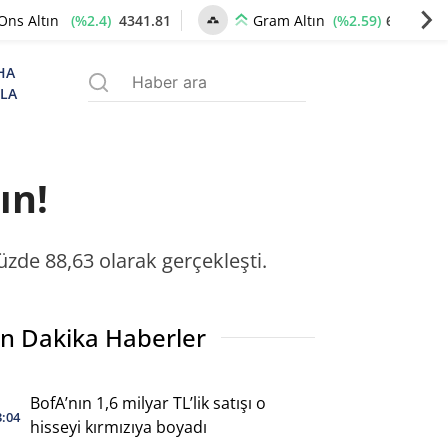
(%2.4)
4341.81
(%2.59)
6660.55
Ons Altın
Gram Altın
HA
ZLA
ın!
yüzde 88,63 olarak gerçekleşti.
n Dakika Haberler
BofA’nın 1,6 milyar TL’lik satışı o
3:04
hisseyi kırmızıya boyadı