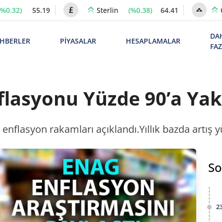
(%0.32)
55.19
(%0.38)
64.41
Sterlin
DA
HBERLER
PİYASALAR
HESAPLAMALAR
FA
flasyonu Yüzde 90’a Yak
 enflasyon rakamları açıklandı.Yıllık bazda artış 
So
2