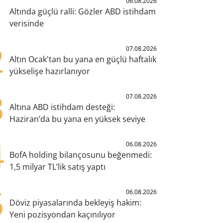
1
06.08.2026
Altında güçlü ralli: Gözler ABD istihdam
verisinde
2
07.08.2026
Altın Ocak'tan bu yana en güçlü haftalık
yükselişe hazırlanıyor
3
07.08.2026
Altına ABD istihdam desteği:
Haziran’da bu yana en yüksek seviye
4
06.08.2026
BofA holding bilançosunu beğenmedi:
1,5 milyar TL’lik satış yaptı
5
06.08.2026
Döviz piyasalarında bekleyiş hakim:
Yeni pozisyondan kaçınılıyor