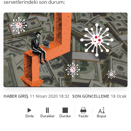
servetlerindeki son durum;
HABER GİRİŞ
11 Nisan 2020 18:32
SON GÜNCELLEME
18 Ocak 2
Dinle
Duraklat
Durdur
Yazdır
Boyut