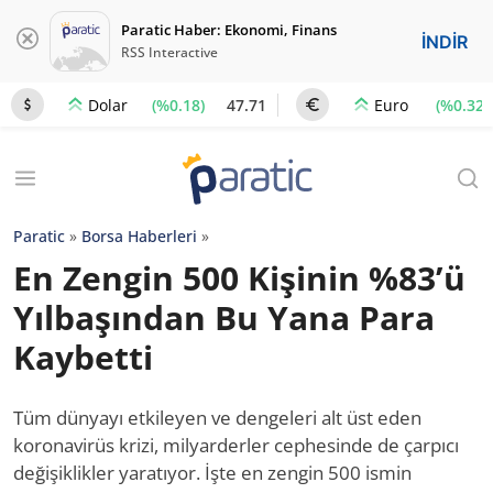
Paratic Haber: Ekonomi, Finans
İNDİR
RSS Interactive
(%0.18)
47.71
(%0.32)
Dolar
Euro
Paratic
»
Borsa Haberleri
»
En Zengin 500 Kişinin %83’ü
Yılbaşından Bu Yana Para
Kaybetti
Tüm dünyayı etkileyen ve dengeleri alt üst eden
koronavirüs krizi, milyarderler cephesinde de çarpıcı
değişiklikler yaratıyor. İşte en zengin 500 ismin