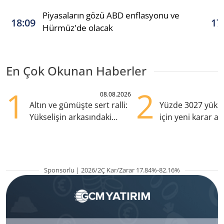
Piyasaların gözü ABD enflasyonu ve
18:09
17
Hürmüz'de olacak
En Çok Okunan Haberler
1
2
08.08.2026
Altın ve gümüşte sert ralli:
Yüzde 3027 yükse
Yükselişin arkasındaki
için yeni karar al
kritik etkenler
Sponsorlu | 2026/2Ç Kar/Zarar 17.84%-82.16%