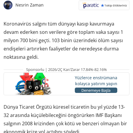
Nesrin Zaman
Koronavirüs salgını tüm dünyayı kasıp kavurmaya
devam ederken son verilere göre toplam vaka sayısı 1
milyon 700 bini geçti. 103 binin üzerindeki ölüm sayısı
endişeleri artırırken faaliyetler de neredeyse durma
noktasına geldi.
Sponsorlu | 2026/2Ç Kar/Zarar 17.84%-82.16%
Yüzlerce enstrümana
kolayca yatırım yapın
Denemeye Başla
Dünya Ticaret Örgütü
küresel ticaretin bu yıl yüzde 13-
32 arasında küçülebileceğini
öngörürken IMF Başkanı
salgının 2008 krizinden çok kötü ve benzeri olmayan bir
ekonomik krize yol açtığını söyledi.