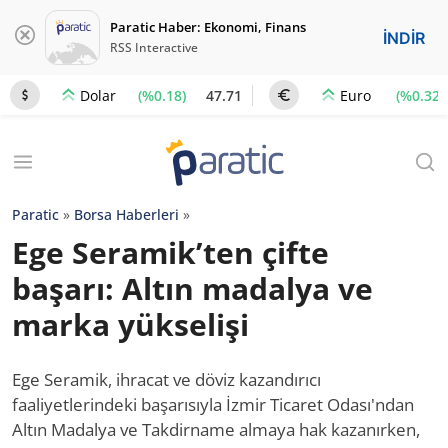
Paratic Haber: Ekonomi, Finans
İNDİR
RSS Interactive
(%0.18)
47.71
(%0.32)
Dolar
Euro
Paratic
»
Borsa Haberleri
»
Ege Seramik’ten çifte
başarı: Altın madalya ve
marka yükselişi
Ege Seramik, ihracat ve döviz kazandırıcı
faaliyetlerindeki başarısıyla İzmir Ticaret Odası'ndan
Altın Madalya ve Takdirname almaya hak kazanırken,