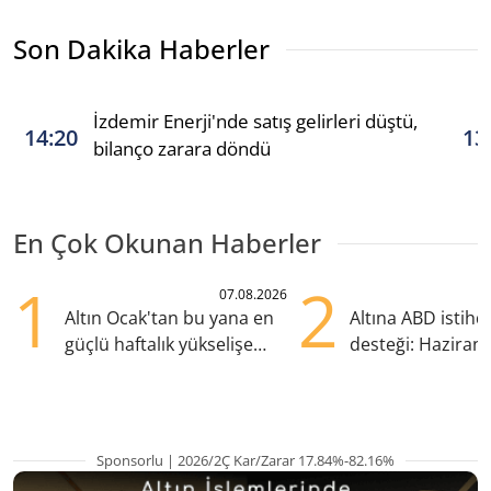
Son Dakika Haberler
İzdemir Enerji'nde satış gelirleri düştü,
14:20
13
bilanço zarara döndü
En Çok Okunan Haberler
1
2
07.08.2026
Altın Ocak'tan bu yana en
Altına ABD istih
güçlü haftalık yükselişe
desteği: Haziran
hazırlanıyor
yana en yüksek s
Sponsorlu | 2026/2Ç Kar/Zarar 17.84%-82.16%