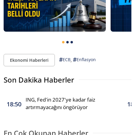
#
#
,
ECB
Enflasyon
Ekonomi Haberleri
Son Dakika Haberler
ING, Fed'in 2027'ye kadar faiz
18:50
18
artırmayacağını öngörüyor
En Çok Okunan Haberler