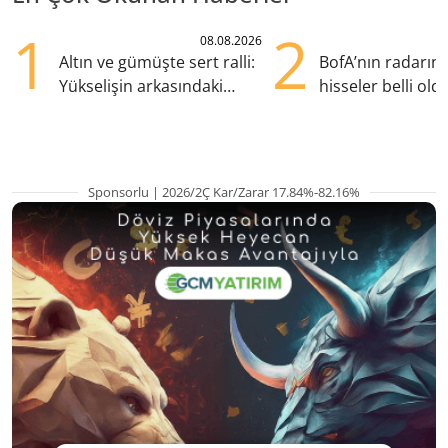
1
2
08.08.2026
Altın ve gümüşte sert ralli:
BofA’nın radarın
Yükselişin arkasındaki
hisseler belli old
kritik etkenler
TRALT, satışta T
Sponsorlu | 2026/2Ç Kar/Zarar 17.84%-82.16%