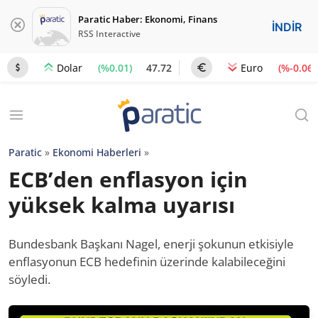
Paratic Haber: Ekonomi, Finans
İNDİR
RSS Interactive
(%0.01)
47.72
(%-0.06)
Dolar
Euro
Paratic
»
Ekonomi Haberleri
»
ECB’den enflasyon için
yüksek kalma uyarısı
Bundesbank Başkanı Nagel, enerji şokunun etkisiyle
enflasyonun ECB hedefinin üzerinde kalabileceğini
söyledi.