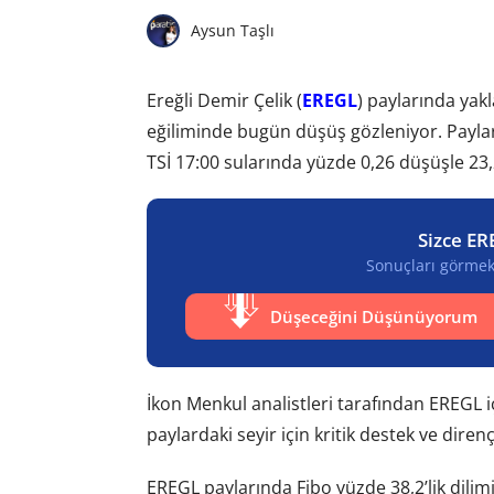
Aysun Taşlı
Ereğli Demir Çelik (
EREGL
) paylarında yak
eğiliminde bugün düşüş gözleniyor. Paylar
TSİ 17:00 sularında yüzde 0,26 düşüşle 23,2
Sizce ER
Sonuçları görmek 
Düşeceğini Düşünüyorum
İkon Menkul analistleri tarafından EREGL iç
paylardaki seyir için kritik destek ve direnç
EREGL paylarında Fibo yüzde 38,2’lik dilimi