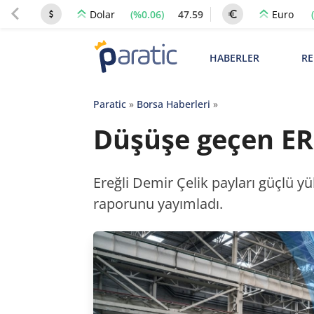
(%0.06)
47.59
Dolar
Euro
HABERLER
RE
Paratic
»
Borsa Haberleri
»
Düşüşe geçen ERE
Ereğli Demir Çelik payları güçlü 
raporunu yayımladı.