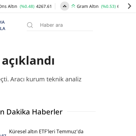
(%0.48)
4267.61
(%0.53)
6530.83
Ons Altın
Gram Altın
HA
ZLA
 açıklandı
ti. Aracı kurum teknik analiz
n Dakika Haberler
Küresel altın ETF'leri Temmuz'da
6:57