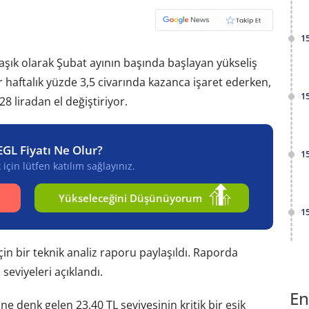
1
laşık olarak Şubat ayının başında başlayan yükseliş
 haftalık yüzde 3,5 civarında kazanca işaret ederken,
1
8 liradan el değiştiriyor.
EGL Fiyatı Ne Olur?
1
için lütfen katılım sağlayınız.
Yükseleceğini Düşünüyorum
1
in bir teknik analiz raporu paylaşıldı. Raporda
 seviyeleri açıklandı.
En
ne denk gelen 23,40 TL seviyesinin kritik bir eşik