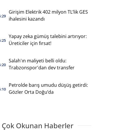
destekliyor
Girişim Elektrik 402 milyon TL’lik GES
5:29
ihalesini kazandı
Yapay zeka gümüş talebini artırıyor:
5:25
Üreticiler için fırsat!
Salah'ın maliyeti belli oldu:
5:20
Trabzonspor'dan dev transfer
Petrolde barış umudu düşüş getirdi:
5:10
Gözler Orta Doğu’da
 Çok Okunan Haberler