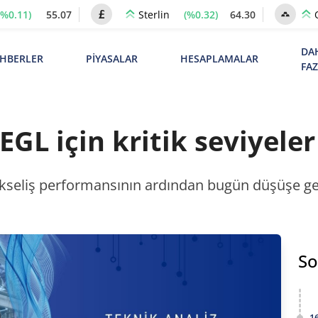
(%0.11)
55.07
(%0.32)
64.30
Sterlin
DA
HBERLER
PİYASALAR
HESAPLAMALAR
FA
GL için kritik seviyeler
yükseliş performansının ardından bugün düşüşe geç
So
1