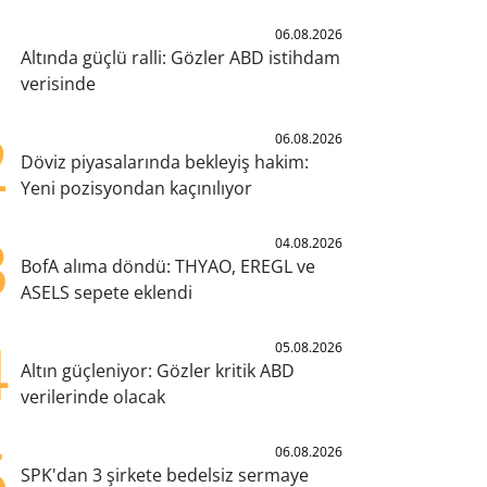
1
06.08.2026
Altında güçlü ralli: Gözler ABD istihdam
verisinde
2
06.08.2026
Döviz piyasalarında bekleyiş hakim:
Yeni pozisyondan kaçınılıyor
3
04.08.2026
BofA alıma döndü: THYAO, EREGL ve
ASELS sepete eklendi
4
05.08.2026
Altın güçleniyor: Gözler kritik ABD
verilerinde olacak
5
06.08.2026
SPK'dan 3 şirkete bedelsiz sermaye