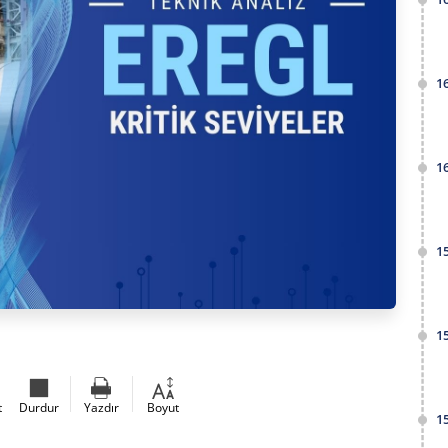
1
1
1
1
t
Durdur
Yazdır
Boyut
1