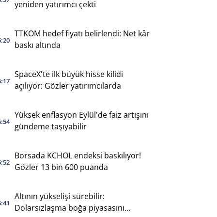
yeniden yatırımcı çekti
TTKOM hedef fiyatı belirlendi: Net kâr
6:20
baskı altında
SpaceX'te ilk büyük hisse kilidi
6:17
açılıyor: Gözler yatırımcılarda
Yüksek enflasyon Eylül'de faiz artışını
5:54
gündeme taşıyabilir
Borsada KCHOL endeksi baskılıyor!
5:52
Gözler 13 bin 600 puanda
Altının yükselişi sürebilir:
5:41
Dolarsızlaşma boğa piyasasını