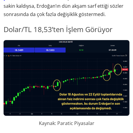
sakin kaldıysa, Erdoğan’ın dün akşam sarf ettiği sözler
sonrasında da çok fazla değişiklik göstermedi.
Dolar/TL 18,53’ten İşlem Görüyor
Kaynak: Paratic Piyasalar