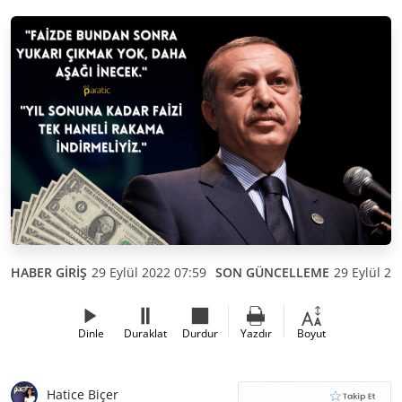
HABER GİRİŞ
29 Eylül 2022 07:59
SON GÜNCELLEME
29 Eylül 20
Dinle
Duraklat
Durdur
Yazdır
Boyut
Hatice Biçer