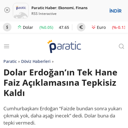
Paratic Haber: Ekonomi, Finans
İNDİR
RSS Interactive
(%0.05)
47.65
(%-0.13)
Dolar
Euro
Paratic
»
Döviz Haberleri
»
Dolar Erdoğan’ın Tek Hane
Faiz Açıklamasına Tepkisiz
Kaldı
Cumhurbaşkanı Erdoğan “Faizde bundan sonra yukarı
çıkmak yok, daha aşağı inecek” dedi. Dolar buna da
tepki vermedi.