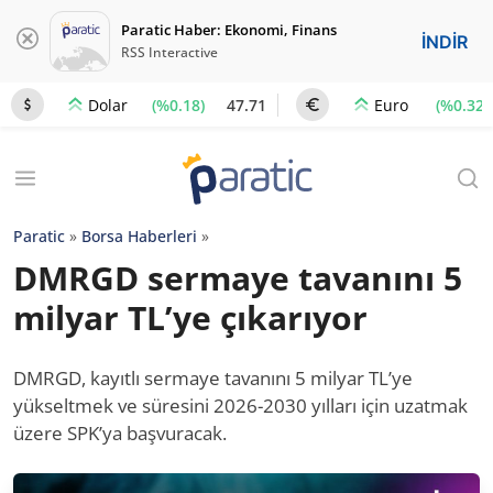
Paratic Haber: Ekonomi, Finans
İNDİR
RSS Interactive
(%0.18)
47.71
(%0.32)
Dolar
Euro
Paratic
»
Borsa Haberleri
»
DMRGD sermaye tavanını 5
milyar TL’ye çıkarıyor
DMRGD, kayıtlı sermaye tavanını 5 milyar TL’ye
yükseltmek ve süresini 2026-2030 yılları için uzatmak
üzere SPK’ya başvuracak.