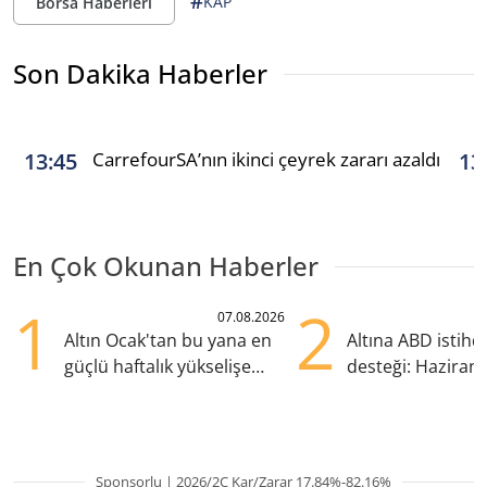
#
KAP
Borsa Haberleri
Son Dakika Haberler
CarrefourSA’nın ikinci çeyrek zararı azaldı
13:45
13
En Çok Okunan Haberler
1
2
07.08.2026
Altın Ocak'tan bu yana en
Altına ABD istih
güçlü haftalık yükselişe
desteği: Haziran
hazırlanıyor
yana en yüksek s
Sponsorlu | 2026/2Ç Kar/Zarar 17.84%-82.16%