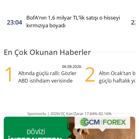
BofA’nın 1,6 milyar TL’lik satışı o hisseyi
23:04
22
kırmızıya boyadı
En Çok Okunan Haberler
1
2
06.08.2026
Altında güçlü ralli: Gözler
Altın Ocak'tan b
ABD istihdam verisinde
güçlü haftalık yük
hazırlanıyor
Sponsorlu | 2026/2Ç Kar/Zarar 17.84%-82.16%