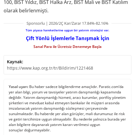
100, BIST Yıldız, BIST Halka Arz, BIST Mali ve BIST Katılım
olarak belirlenmişti.
Sponsorlu | 2026/2Ç Kar/Zarar 17.84%-82.16%
Tüm piyasa hareketlerine uygun bir yatırım stratejisi var.
Çift Yönlü İşlemlerle Tanışmak İçin
Sanal Para ile Ücretsiz Denemeye Başla
Kaynak:
https://www.kap.org.tr/tr/Bildirim/1221468
Yasal uyarı:
Bu haber sadece bilgilendirme amaçlıdır. Paratic.com’da
yer alan bilgi, yorum ve tavsiyeler yatırım danışmanlığı kapsamında
değildir. Yatırım danışmanlığı hizmeti, aracı kurumlar, portföy yönetim
şirketleri ve mevduat kabul etmeyen bankalar ile müşteri arasında
imzalanacak yatırım danışmanlığı sözleşmesi çerçevesinde
sunulmaktadır. Bu haberde yer alan görüşler, mali durumunuz ile risk
ve getiri tercihinize uygun olmayabilir. Bu nedenle yalnızca burada yer
alan bilgilere dayanarak yatırım kararı verilmesi uygun
sonuçlar doğurmayabilir.