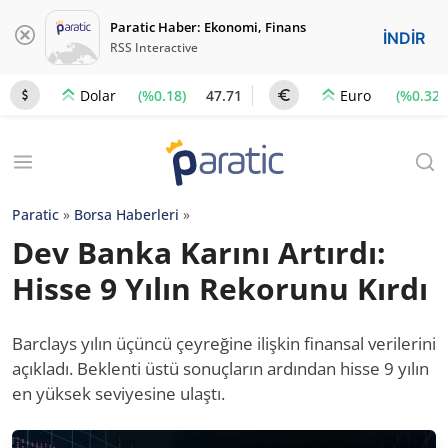
Paratic Haber: Ekonomi, Finans
İNDİR
RSS Interactive
(%0.18)
47.71
(%0.32)
Dolar
Euro
Paratic
»
Borsa Haberleri
»
Dev Banka Karını Artırdı:
Hisse 9 Yılın Rekorunu Kırdı
Barclays yılın üçüncü çeyreğine ilişkin finansal verilerini
açıkladı. Beklenti üstü sonuçların ardından hisse 9 yılın
en yüksek seviyesine ulaştı.