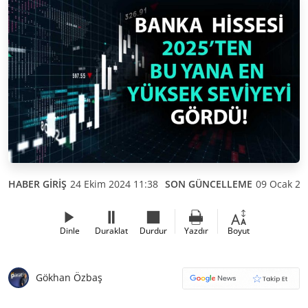
HABER GİRİŞ
24 Ekim 2024 11:38
SON GÜNCELLEME
09 Ocak 20
Dinle
Duraklat
Durdur
Yazdır
Boyut
Gökhan Özbaş