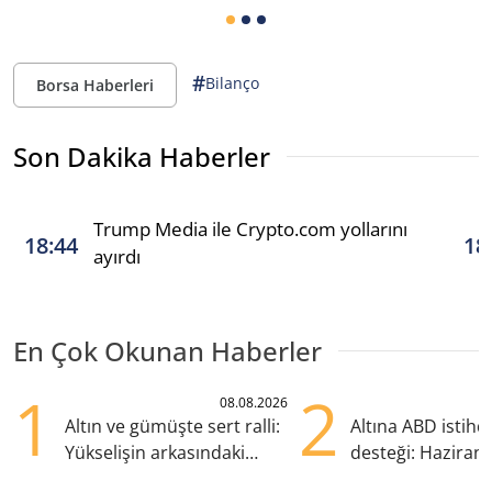
#
Bilanço
Borsa Haberleri
Son Dakika Haberler
Trump Media ile Crypto.com yollarını
18:44
18
ayırdı
En Çok Okunan Haberler
1
2
08.08.2026
Altın ve gümüşte sert ralli:
Altına ABD istih
Yükselişin arkasındaki
desteği: Haziran
kritik etkenler
yana en yüksek s