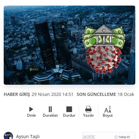
HABER GİRİŞ
29 Nisan 2020 14:51
SON GÜNCELLEME
18 Ocak 2
Dinle
Duraklat
Durdur
Yazdır
Boyut
Aysun Taşlı