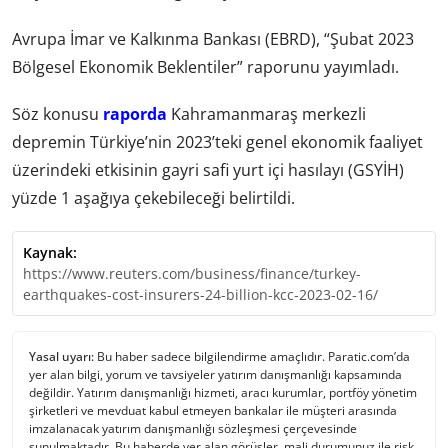
Avrupa İmar ve Kalkınma Bankası (EBRD), “Şubat 2023
Bölgesel Ekonomik Beklentiler” raporunu yayımladı.
Söz konusu
raporda
Kahramanmaraş merkezli
depremin Türkiye’nin 2023’teki genel ekonomik faaliyet
üzerindeki etkisinin gayri safi yurt içi hasılayı (GSYİH)
yüzde 1 aşağıya çekebileceği belirtildi.
Kaynak:
https://www.reuters.com/business/finance/turkey-
earthquakes-cost-insurers-24-billion-kcc-2023-02-16/
Yasal uyarı:
Bu haber sadece bilgilendirme amaçlıdır. Paratic.com’da
yer alan bilgi, yorum ve tavsiyeler yatırım danışmanlığı kapsamında
değildir. Yatırım danışmanlığı hizmeti, aracı kurumlar, portföy yönetim
şirketleri ve mevduat kabul etmeyen bankalar ile müşteri arasında
imzalanacak yatırım danışmanlığı sözleşmesi çerçevesinde
sunulmaktadır. Bu haberde yer alan görüşler, mali durumunuz ile risk