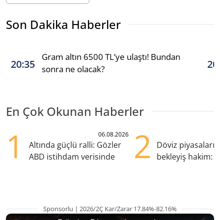
Son Dakika Haberler
Gram altın 6500 TL’ye ulaştı! Bundan
20:35
20
sonra ne olacak?
En Çok Okunan Haberler
1
2
06.08.2026
Altında güçlü ralli: Gözler
Döviz piyasaları
ABD istihdam verisinde
bekleyiş hakim: Y
pozisyondan kaçı
Sponsorlu | 2026/2Ç Kar/Zarar 17.84%-82.16%