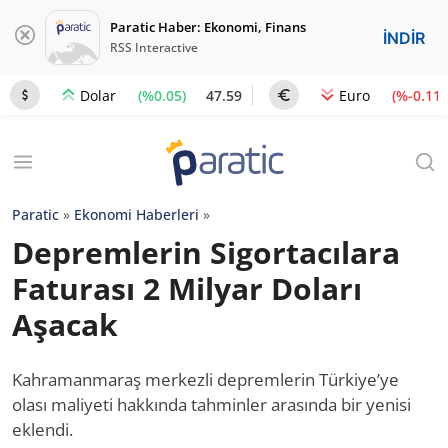
Paratic Haber: Ekonomi, Finans
İNDİR
RSS Interactive
(%0.05)
47.59
(%-0.11)
Dolar
Euro
Paratic
»
Ekonomi Haberleri
»
Depremlerin Sigortacılara
Faturası 2 Milyar Doları
Aşacak
Kahramanmaraş merkezli depremlerin Türkiye’ye
olası maliyeti hakkında tahminler arasında bir yenisi
eklendi.