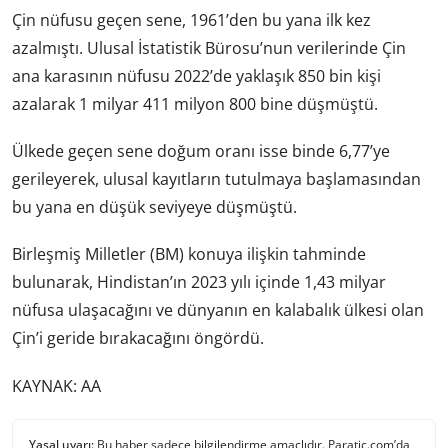
Çin nüfusu geçen sene, 1961’den bu yana ilk kez
azalmıştı. Ulusal İstatistik Bürosu’nun verilerinde Çin
ana karasının nüfusu 2022’de yaklaşık 850 bin kişi
azalarak 1 milyar 411 milyon 800 bine düşmüştü.
Ülkede geçen sene doğum oranı isse binde 6,77’ye
gerileyerek, ulusal kayıtların tutulmaya başlamasından
bu yana en düşük seviyeye düşmüştü.
Birleşmiş Milletler (BM) konuya ilişkin tahminde
bulunarak, Hindistan’ın 2023 yılı içinde 1,43 milyar
nüfusa ulaşacağını ve dünyanın en kalabalık ülkesi olan
Çin’i geride bırakacağını öngördü.
KAYNAK: AA
Yasal uyarı:
Bu haber sadece bilgilendirme amaçlıdır. Paratic.com’da