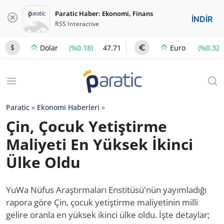
Paratic Haber: Ekonomi, Finans
İNDİR
RSS Interactive
(%0.18)
47.71
(%0.32)
Dolar
Euro
Paratic
»
Ekonomi Haberleri
»
Çin, Çocuk Yetiştirme
Maliyeti En Yüksek İkinci
Ülke Oldu
YuWa Nüfus Araştırmaları Enstitüsü'nün yayımladığı
rapora göre Çin, çocuk yetiştirme maliyetinin milli
gelire oranla en yüksek ikinci ülke oldu. İşte detaylar;