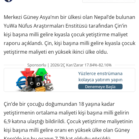
Merkezi Güney Asya’nın bir ülkesi olan Nepal’de bulunan
YuWa Nüfus Araştırmaları Enstitüsü tarafından Çin’in
kişi başına milli gelire kıyasla çocuk yetiştirme maliyet
raporu açıklandı. Çin, kişi başına milli gelire kıyasla çocuk
yetiştirme maliyeti en yüksek ikinci ülke oldu.
Sponsorlu | 2026/2Ç Kar/Zarar 17.84%-82.16%
Yüzlerce enstrümana
kolayca yatırım yapın
Denemeye Başla
Çin’de bir çocuğu doğumundan 18 yaşına kadar
yetiştirmenin ortalama maliyeti kişi başına milli gelirin
6,9 katına ulaştığı bildirildi. Çocuk yetiştirme maliyetinin
kişi başına milli gelire oranı en yüksek ülke olan Güney
Kore’de ise bu oranın 7,79 kat olduğu görüldü.