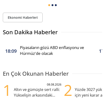
Ekonomi Haberleri
Son Dakika Haberler
Piyasaların gözü ABD enflasyonu ve
18:09
17
Hürmüz'de olacak
En Çok Okunan Haberler
1
2
08.08.2026
Altın ve gümüşte sert ralli:
Yüzde 3027 yükse
Yükselişin arkasındaki
için yeni karar al
kritik etkenler