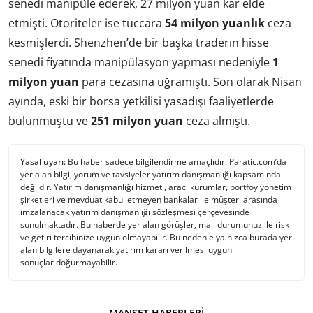
senedi manipüle ederek, 27 milyon yuan kar elde
etmişti. Otoriteler ise tüccara
54 milyon yuanlık
ceza
kesmişlerdi. Shenzhen’de bir başka traderın hisse
senedi fiyatında manipülasyon yapması nedeniyle
1
milyon yuan
para cezasına uğramıştı. Son olarak Nisan
ayında, eski bir borsa yetkilisi yasadışı faaliyetlerde
bulunmuştu ve
251 milyon yuan
ceza almıştı.
Yasal uyarı:
Bu haber sadece bilgilendirme amaçlıdır. Paratic.com’da
yer alan bilgi, yorum ve tavsiyeler yatırım danışmanlığı kapsamında
değildir. Yatırım danışmanlığı hizmeti, aracı kurumlar, portföy yönetim
şirketleri ve mevduat kabul etmeyen bankalar ile müşteri arasında
imzalanacak yatırım danışmanlığı sözleşmesi çerçevesinde
sunulmaktadır. Bu haberde yer alan görüşler, mali durumunuz ile risk
ve getiri tercihinize uygun olmayabilir. Bu nedenle yalnızca burada yer
alan bilgilere dayanarak yatırım kararı verilmesi uygun
sonuçlar doğurmayabilir.
MANŞET HABERLERI