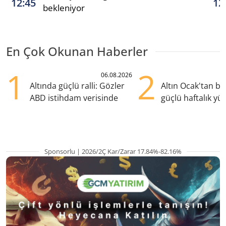
12:45
12
bekleniyor
En Çok Okunan Haberler
1
2
06.08.2026
Altında güçlü ralli: Gözler
Altın Ocak'tan b
ABD istihdam verisinde
güçlü haftalık yük
hazırlanıyor
Sponsorlu | 2026/2Ç Kar/Zarar 17.84%-82.16%