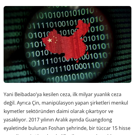
Yani Beibadao’ya kesilen ceza, ilk milyar yuanlık ceza
değil. Ayrıca Çin, manipülasyon yapan şirketleri menkul
kıymetler sektöründen daimi olarak çıkartıyor ve
yasaklıyor. 2017 yılının Aralık ayında Guangdong
eyaletinde bulunan Foshan şehrinde, bir tüccar 15 hisse