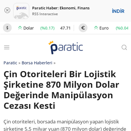
Paratic Haber: Ekonomi, Finans
İNDİR
RSS Interactive
(%0.17)
47.71
(%0.04)
Dolar
Euro
Paratic
»
Borsa Haberleri
»
Çin Otoriteleri Bir Lojistik
Şirketine 870 Milyon Dolar
Değerinde Manipülasyon
Cezası Kesti
Çin otoriteleri, borsada manipülasyon yapan lojistik
şirketine 5,5 milyar yuan (870 milyon dolar) değerinde