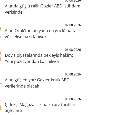
1
06.08.2026
Altında güçlü ralli: Gözler ABD istihdam
verisinde
2
07.08.2026
Altın Ocak'tan bu yana en güçlü haftalık
yükselişe hazırlanıyor
3
06.08.2026
Döviz piyasalarında bekleyiş hakim:
Yeni pozisyondan kaçınılıyor
4
05.08.2026
Altın güçleniyor: Gözler kritik ABD
verilerinde olacak
5
06.08.2026
Çitlekçi Mağazacılık halka arz tarihleri
açıklandı