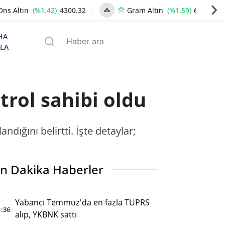
(%1.42)
4300.32
(%1.59)
6595.96
Ons Altın
Gram Altın
HA
ZLA
rol sahibi oldu
dığını belirtti. İşte detaylar;
n Dakika Haberler
Yabancı Temmuz'da en fazla TUPRS
1:36
alıp, YKBNK sattı