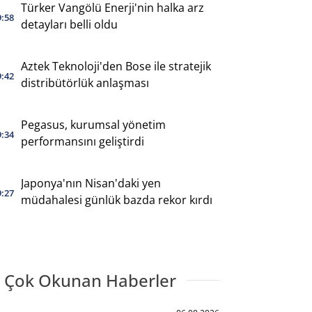
Türker Vangölü Enerji'nin halka arz
9:58
detayları belli oldu
Aztek Teknoloji'den Bose ile stratejik
9:42
distribütörlük anlaşması
Pegasus, kurumsal yönetim
9:34
performansını geliştirdi
Japonya'nın Nisan'daki yen
9:27
müdahalesi günlük bazda rekor kırdı
 Çok Okunan Haberler