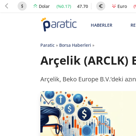
(%0.17)
47.70
(
Dolar
Euro
HABERLER
RE
Paratic
»
Borsa Haberleri
»
Arçelik (ARCLK) 
Arçelik, Beko Europe B.V.’deki azınl