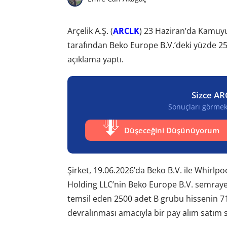
Arçelik A.Ş. (
ARCLK
) 23 Haziran’da Kamuyu
tarafından Beko Europe B.V.’deki yüzde 25 
açıklama yaptı.
Sizce AR
Sonuçları görmek 
Düşeceğini Düşünüyorum
Şirket, 19.06.2026’da Beko B.V. ile Whirl
Holding LLC’nin Beko Europe B.V. semraye
temsil eden 2500 adet B grubu hissenin 71
devralınması amacıyla bir pay alım satım s