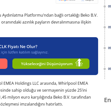
0
 Aydınlatma Platformu’ndan bağlı ortaklığı Beko B.V.
oranındaki azınlık payların devralınmasına ilişkin
0
CLK Fiyatı Ne Olur?
0
için lütfen katılım sağlayınız.
Yükseleceğini Düşünüyorum
0
pool EMEA Holdings LLC arasında, Whirlpool EMEA
sinde sahip olduğu ve sermayenin yüzde 25’ini
,45 milyon euro karşılığında Beko B.V. tarafından
En
özleşmesi imzalandığını hatırlattı.