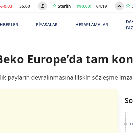
%-0.03)
55.00
(%0.03)
64.19
Sterlin
DA
HBERLER
PİYASALAR
HESAPLAMALAR
FA
Beko Europe’da tam kont
ık payların devralınmasına ilişkin sözleşme imzalan
So
1