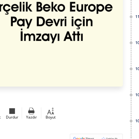
1
1
1
1
t
Durdur
Yazdır
Boyut
1