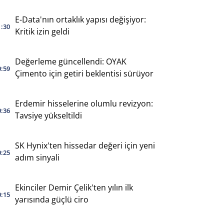
E-Data'nın ortaklık yapısı değişiyor:
1:30
Kritik izin geldi
Değerleme güncellendi: OYAK
0:59
Çimento için getiri beklentisi sürüyor
Erdemir hisselerine olumlu revizyon:
0:36
Tavsiye yükseltildi
SK Hynix'ten hissedar değeri için yeni
0:25
adım sinyali
Ekinciler Demir Çelik'ten yılın ilk
0:15
yarısında güçlü ciro