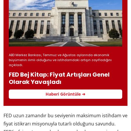
ABD Merkez Bankası, Temmuz ve Ağustos aylarında ekonomik
büyümenin ılımlı olduğunu ve istihdamdaki artışın zayıfladığını
açıkladı.
FED Bej Kitap: Fiyat Artışları Genel
Olarak Yavaşladı
Haberi Görüntüle ➜
FED uzun zamandır bu seviyenin maksimum istihdam ve
fiyat istikrarı misyonuyla tutarlı olduğunu savundu.