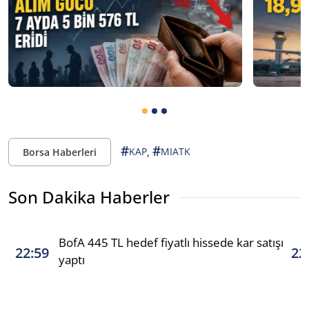
#
#
,
KAP
MIATK
Borsa Haberleri
Son Dakika Haberler
BofA 445 TL hedef fiyatlı hissede kar satışı
22:59
22
yaptı