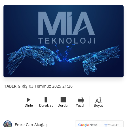
HABER GİRİŞ
03 Temmuz 2025 21:26
Dinle
Duraklat
Durdur
Yazdır
Boyut
Emre Can Akağaç