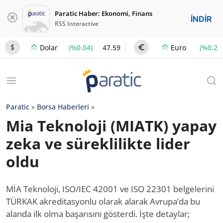
Paratic Haber: Ekonomi, Finans
İNDİR
RSS Interactive
(%0.04)
47.59
(%0.2)
Dolar
Euro
Paratic
»
Borsa Haberleri
»
Mia Teknoloji (MIATK) yapay
zeka ve süreklilikte lider
oldu
MİA Teknoloji, ISO/IEC 42001 ve ISO 22301 belgelerini
TÜRKAK akreditasyonlu olarak alarak Avrupa’da bu
alanda ilk olma başarısını gösterdi. İşte detaylar;