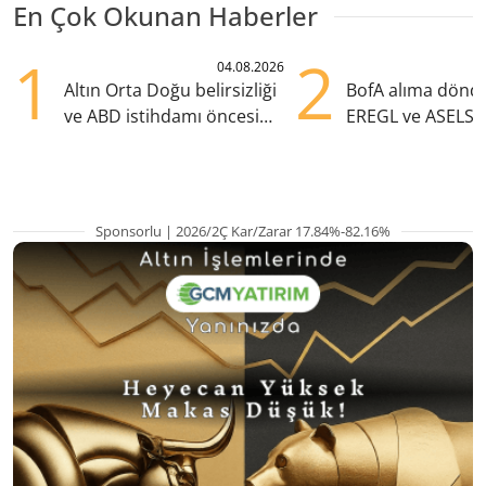
En Çok Okunan Haberler
1
2
04.08.2026
Altın Orta Doğu belirsizliği
BofA alıma dönd
ve ABD istihdamı öncesi
EREGL ve ASELS 
yükselişte
eklendi
Sponsorlu | 2026/2Ç Kar/Zarar 17.84%-82.16%