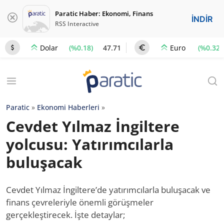
Paratic Haber: Ekonomi, Finans
İNDİR
RSS Interactive
(%0.18)
47.71
(%0.32)
Dolar
Euro
Paratic
»
Ekonomi Haberleri
»
Cevdet Yılmaz İngiltere
yolcusu: Yatırımcılarla
buluşacak
Cevdet Yılmaz İngiltere’de yatırımcılarla buluşacak ve
finans çevreleriyle önemli görüşmeler
gerçekleştirecek. İşte detaylar;