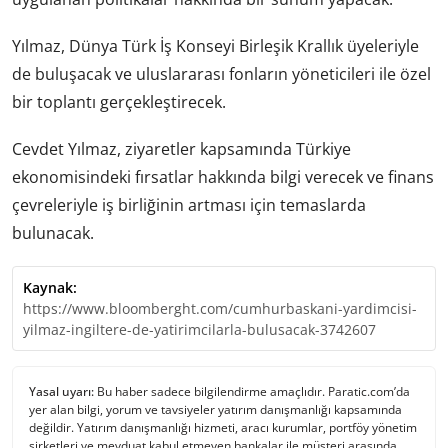
Yılmaz, Dünya Türk İş Konseyi Birleşik Krallık üyeleriyle
de buluşacak ve uluslararası fonların yöneticileri ile özel
bir toplantı gerçekleştirecek.
Cevdet Yılmaz, ziyaretler kapsamında Türkiye
ekonomisindeki fırsatlar hakkında bilgi verecek ve finans
çevreleriyle iş birliğinin artması için temaslarda
bulunacak.
Kaynak:
https://www.bloomberght.com/cumhurbaskani-yardimcisi-
yilmaz-ingiltere-de-yatirimcilarla-bulusacak-3742607
Yasal uyarı:
Bu haber sadece bilgilendirme amaçlıdır. Paratic.com’da
yer alan bilgi, yorum ve tavsiyeler yatırım danışmanlığı kapsamında
değildir. Yatırım danışmanlığı hizmeti, aracı kurumlar, portföy yönetim
şirketleri ve mevduat kabul etmeyen bankalar ile müşteri arasında