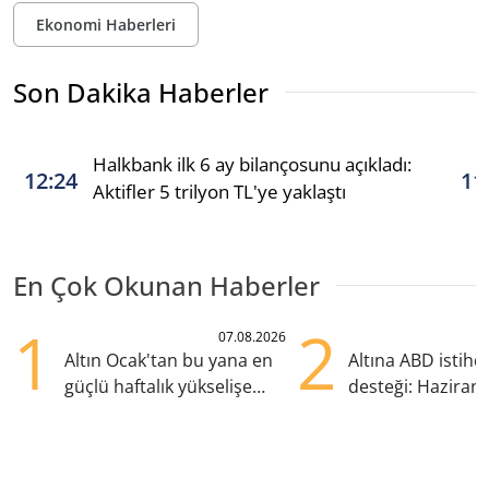
Ekonomi Haberleri
Son Dakika Haberler
Halkbank ilk 6 ay bilançosunu açıkladı:
12:24
11
Aktifler 5 trilyon TL'ye yaklaştı
En Çok Okunan Haberler
1
2
07.08.2026
Altın Ocak'tan bu yana en
Altına ABD istih
güçlü haftalık yükselişe
desteği: Haziran
hazırlanıyor
yana en yüksek s