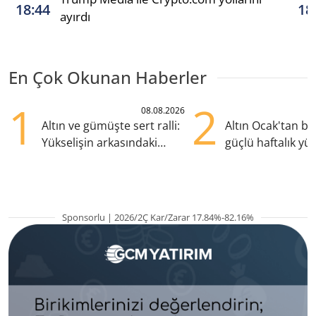
18:44
18
ayırdı
En Çok Okunan Haberler
1
2
08.08.2026
Altın ve gümüşte sert ralli:
Altın Ocak'tan b
Yükselişin arkasındaki
güçlü haftalık yük
kritik etkenler
hazırlanıyor
Sponsorlu | 2026/2Ç Kar/Zarar 17.84%-82.16%