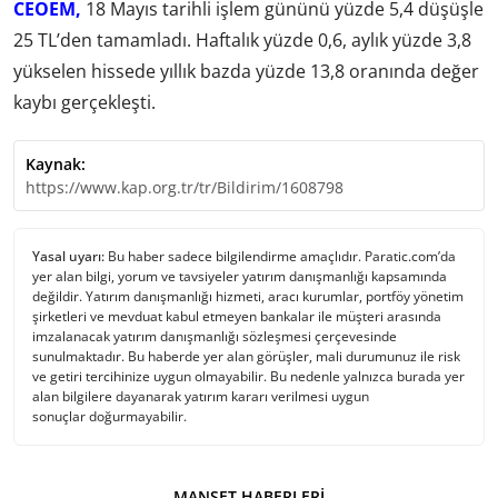
CEOEM,
18 Mayıs tarihli işlem gününü yüzde 5,4 düşüşle
25 TL’den tamamladı. Haftalık yüzde 0,6, aylık yüzde 3,8
yükselen hissede yıllık bazda yüzde 13,8 oranında değer
kaybı gerçekleşti.
Kaynak:
https://www.kap.org.tr/tr/Bildirim/1608798
Yasal uyarı:
Bu haber sadece bilgilendirme amaçlıdır. Paratic.com’da
yer alan bilgi, yorum ve tavsiyeler yatırım danışmanlığı kapsamında
değildir. Yatırım danışmanlığı hizmeti, aracı kurumlar, portföy yönetim
şirketleri ve mevduat kabul etmeyen bankalar ile müşteri arasında
imzalanacak yatırım danışmanlığı sözleşmesi çerçevesinde
sunulmaktadır. Bu haberde yer alan görüşler, mali durumunuz ile risk
ve getiri tercihinize uygun olmayabilir. Bu nedenle yalnızca burada yer
alan bilgilere dayanarak yatırım kararı verilmesi uygun
sonuçlar doğurmayabilir.
MANŞET HABERLERI