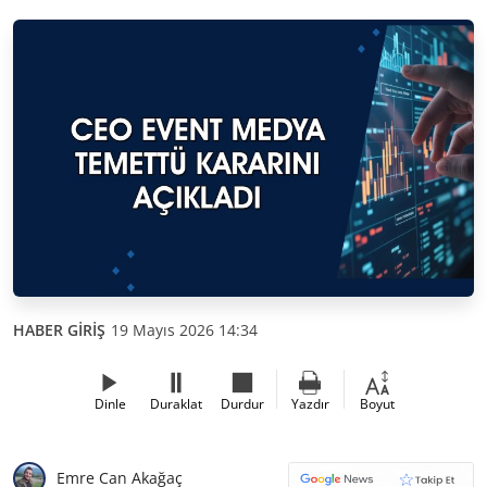
HABER GİRİŞ
19 Mayıs 2026 14:34
Dinle
Duraklat
Durdur
Yazdır
Boyut
Emre Can Akağaç