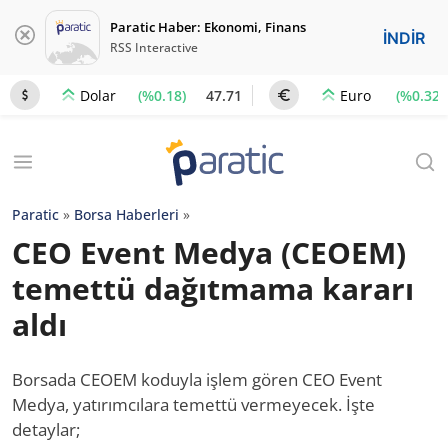
Paratic Haber: Ekonomi, Finans
İNDİR
RSS Interactive
(%0.18)
47.71
(%0.32)
Dolar
Euro
Paratic
»
Borsa Haberleri
»
CEO Event Medya (CEOEM)
temettü dağıtmama kararı
aldı
Borsada CEOEM koduyla işlem gören CEO Event
Medya, yatırımcılara temettü vermeyecek. İşte
detaylar;