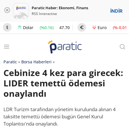
Paratic Haber: Ekonomi, Finans
İNDİR
RSS Interactive
(%0.16)
47.70
(%-0.01)
Dolar
Euro
Paratic
»
Borsa Haberleri
»
Cebinize 4 kez para girecek:
LIDER temettü ödemesi
onaylandı
LDR Turizm tarafından yönetim kurulunda alınan 4
taksitte temettü ödemesi bugün Genel Kurul
Toplantısı'nda onaylandı.