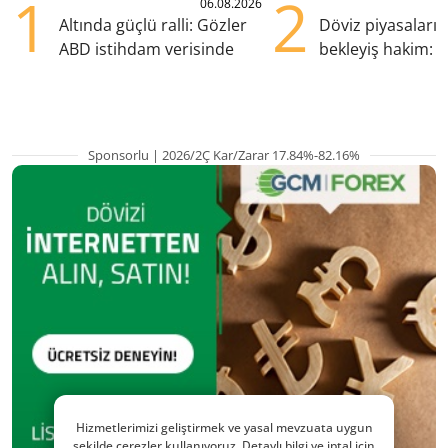
1
2
06.08.2026
Altında güçlü ralli: Gözler
Döviz piyasaları
ABD istihdam verisinde
bekleyiş hakim: Y
pozisyondan kaçı
Sponsorlu | 2026/2Ç Kar/Zarar 17.84%-82.16%
Hizmetlerimizi geliştirmek ve yasal mevzuata uygun
şekilde çerezler kullanıyoruz. Detaylı bilgi ve iptal için