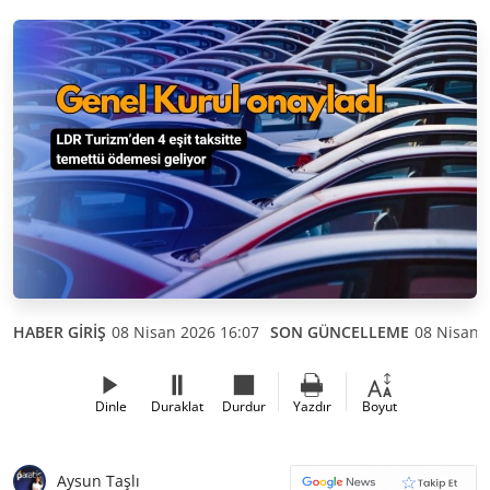
HABER GİRİŞ
08 Nisan 2026 16:07
SON GÜNCELLEME
08 Nisan 
Dinle
Duraklat
Durdur
Yazdır
Boyut
Aysun Taşlı