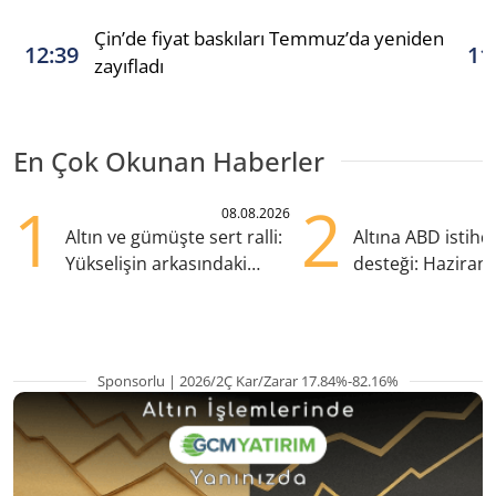
Çin’de fiyat baskıları Temmuz’da yeniden
12:39
11
zayıfladı
En Çok Okunan Haberler
1
2
08.08.2026
Altın ve gümüşte sert ralli:
Altına ABD istih
Yükselişin arkasındaki
desteği: Haziran
kritik etkenler
yana en yüksek s
Sponsorlu | 2026/2Ç Kar/Zarar 17.84%-82.16%