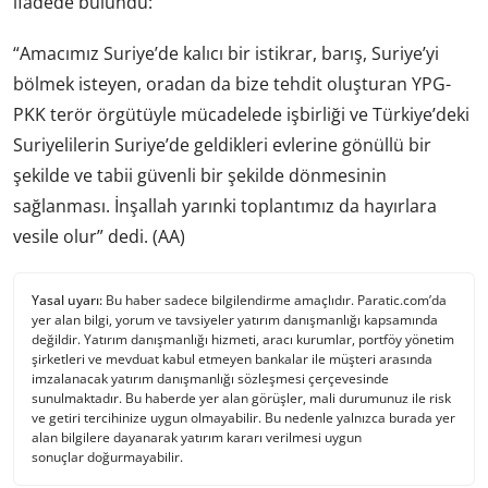
ifadede bulundu:
“Amacımız Suriye’de kalıcı bir istikrar, barış, Suriye’yi
bölmek isteyen, oradan da bize tehdit oluşturan YPG-
PKK terör örgütüyle mücadelede işbirliği ve Türkiye’deki
Suriyelilerin Suriye’de geldikleri evlerine gönüllü bir
şekilde ve tabii güvenli bir şekilde dönmesinin
sağlanması. İnşallah yarınki toplantımız da hayırlara
vesile olur” dedi. (AA)
Yasal uyarı:
Bu haber sadece bilgilendirme amaçlıdır. Paratic.com’da
yer alan bilgi, yorum ve tavsiyeler yatırım danışmanlığı kapsamında
değildir. Yatırım danışmanlığı hizmeti, aracı kurumlar, portföy yönetim
şirketleri ve mevduat kabul etmeyen bankalar ile müşteri arasında
imzalanacak yatırım danışmanlığı sözleşmesi çerçevesinde
sunulmaktadır. Bu haberde yer alan görüşler, mali durumunuz ile risk
ve getiri tercihinize uygun olmayabilir. Bu nedenle yalnızca burada yer
alan bilgilere dayanarak yatırım kararı verilmesi uygun
sonuçlar doğurmayabilir.