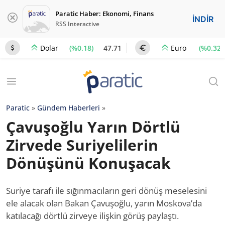
Paratic Haber: Ekonomi, Finans
İNDİR
RSS Interactive
(%0.18)
47.71
(%0.32)
Dolar
Euro
Paratic
»
Gündem Haberleri
»
Çavuşoğlu Yarın Dörtlü
Zirvede Suriyelilerin
Dönüşünü Konuşacak
Suriye tarafı ile sığınmacıların geri dönüş meselesini
ele alacak olan Bakan Çavuşoğlu, yarın Moskova’da
katılacağı dörtlü zirveye ilişkin görüş paylaştı.