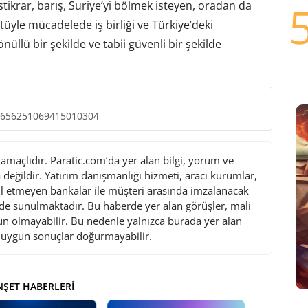
stikrar, barış, Suriye’yi bölmek isteyen, oradan da
üyle mücadelede iş birliği ve Türkiye’deki
önüllü bir şekilde ve tabii güvenli bir şekilde
/1656251069415010304
maçlıdır. Paratic.com’da yer alan bilgi, yorum ve
değildir. Yatırım danışmanlığı hizmeti, aracı kurumlar,
l etmeyen bankalar ile müşteri arasında imzalanacak
de sunulmaktadır. Bu haberde yer alan görüşler, mali
gun olmayabilir. Bu nedenle yalnızca burada yer alan
i uygun sonuçlar doğurmayabilir.
ŞET HABERLERI