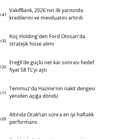
VakıfBank, 2026'nın ilk yarısında
8:47
kredilerini ve mevduatını artırdı
Koç Holding'den Ford Otosan'da
8:32
stratejik hisse alımı
Ereğli’de güçlü net kar sonrası hedef
8:32
fiyat 58 TL’yi aştı
Temmuz'da Hazine'nin nakit dengesi
8:11
yeniden açığa döndü
Altında Ocak’tan sonra en iyi haftalık
8:05
performans