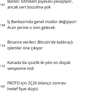
Barkin: İstihdam piyasası yavaşlıyor,
7:41
ancak sert bozulma yok
İş Bankası’nda genel müdür değişiyor!
7:34
Aran yerine o isim gelecek
Binance verileri: Bitcoin'de kaldıraçlı
7:14
işlemler öne çıkıyor
Kanada'da işsizlik iki yılın en düşük
7:12
seviyesine indi
FROTO için 2Ç26 bilanço sonrası
7:07
hedef fiyat düştü