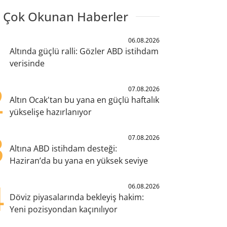
 Çok Okunan Haberler
1
06.08.2026
Altında güçlü ralli: Gözler ABD istihdam
verisinde
2
07.08.2026
Altın Ocak'tan bu yana en güçlü haftalık
yükselişe hazırlanıyor
3
07.08.2026
Altına ABD istihdam desteği:
Haziran’da bu yana en yüksek seviye
4
06.08.2026
Döviz piyasalarında bekleyiş hakim:
Yeni pozisyondan kaçınılıyor