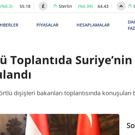
(%0.3)
55.18
(%0.39)
64.43
Sterlin
DA
HBERLER
PİYASALAR
HESAPLAMALAR
FA
ü Toplantıda Suriye’nin
landı
tlü dışişleri bakanları toplantısında konuşulan b
So