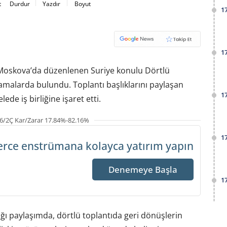
t
Durdur
Yazdır
Boyut
1
1
 Moskova’da düzenlenen Suriye konulu Dörtlü
ıklamalarda bulundu. Toplantı başlıklarını paylaşan
1
ede iş birliğine işaret etti.
6/2Ç Kar/Zarar 17.84%-82.16%
1
erce enstrümana
kolayca yatırım yapın
Denemeye Başla
1
ı paylaşımda, dörtlü toplantıda geri dönüşlerin