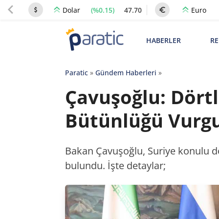
(%0.15)
47.70
Dolar
Euro
HABERLER
RE
Paratic
»
Gündem Haberleri
»
Çavuşoğlu: Dörtl
Bütünlüğü Vurgu
Bakan Çavuşoğlu, Suriye konulu dör
bulundu. İşte detaylar;