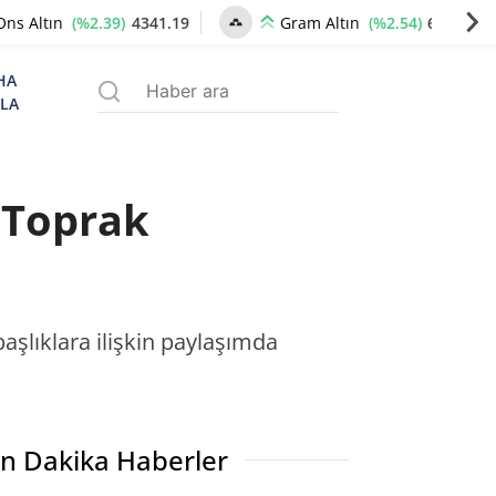
(%2.39)
4341.19
(%2.54)
6657.70
Ons Altın
Gram Altın
HA
ZLA
 Toprak
aşlıklara ilişkin paylaşımda
n Dakika Haberler