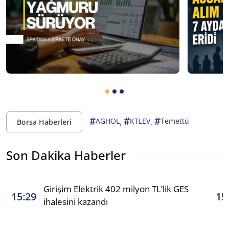
#
#
#
,
,
AGHOL
KTLEV
Temettü
Borsa Haberleri
Son Dakika Haberler
Girişim Elektrik 402 milyon TL’lik GES
15:29
15
ihalesini kazandı