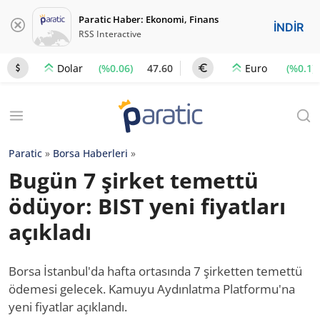
Paratic Haber: Ekonomi, Finans
İNDİR
RSS Interactive
(%0.06)
47.60
(%0.1)
Dolar
Euro
Paratic
»
Borsa Haberleri
»
Bugün 7 şirket temettü
ödüyor: BIST yeni fiyatları
açıkladı
Borsa İstanbul'da hafta ortasında 7 şirketten temettü
ödemesi gelecek. Kamuyu Aydınlatma Platformu'na
yeni fiyatlar açıklandı.