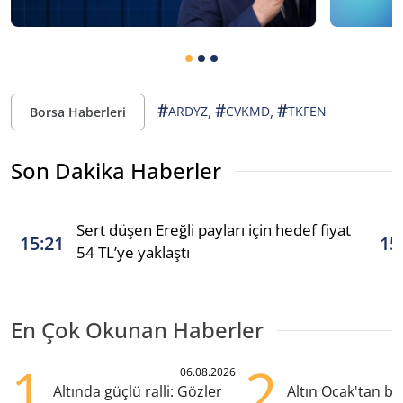
#
#
#
,
,
ARDYZ
CVKMD
TKFEN
Borsa Haberleri
Son Dakika Haberler
Sert düşen Ereğli payları için hedef fiyat
15:21
15
54 TL’ye yaklaştı
En Çok Okunan Haberler
1
2
06.08.2026
Altında güçlü ralli: Gözler
Altın Ocak'tan b