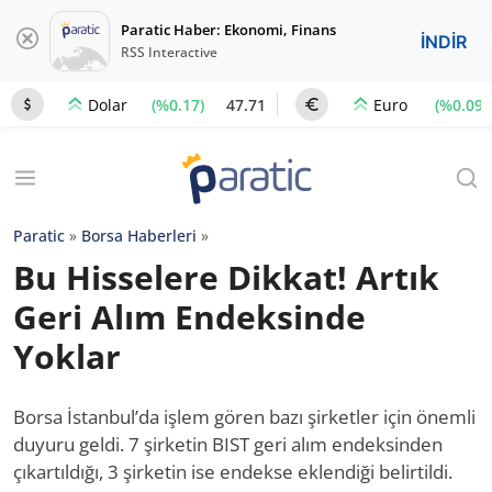
Paratic Haber: Ekonomi, Finans
İNDİR
RSS Interactive
(%0.17)
47.71
(%0.09)
Dolar
Euro
Paratic
»
Borsa Haberleri
»
Bu Hisselere Dikkat! Artık
Geri Alım Endeksinde
Yoklar
Borsa İstanbul’da işlem gören bazı şirketler için önemli
duyuru geldi. 7 şirketin BIST geri alım endeksinden
çıkartıldığı, 3 şirketin ise endekse eklendiği belirtildi.