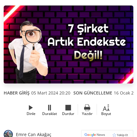
HABER GİRİŞ
05 Mart 2024 20:20
SON GÜNCELLEME
16 Ocak 20
Dinle
Duraklat
Durdur
Yazdır
Boyut
Emre Can Akağaç