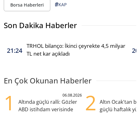
#
KAP
Borsa Haberleri
Son Dakika Haberler
TRHOL bilanço: İkinci çeyrekte 4,5 milyar
21:24
20
TL net kar açıkladı
En Çok Okunan Haberler
1
2
06.08.2026
Altında güçlü ralli: Gözler
Altın Ocak'tan b
ABD istihdam verisinde
güçlü haftalık yük
hazırlanıyor