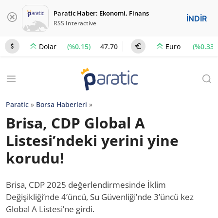
Paratic Haber: Ekonomi, Finans
İNDİR
RSS Interactive
(%0.15)
47.70
(%0.33)
Dolar
Euro
Paratic
»
Borsa Haberleri
»
Brisa, CDP Global A
Listesi’ndeki yerini yine
korudu!
Brisa, CDP 2025 değerlendirmesinde İklim
Değişikliği’nde 4’üncü, Su Güvenliği’nde 3’üncü kez
Global A Listesi’ne girdi.