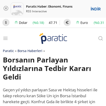
Paratic Haber: Ekonomi, Finans
İNDİR
RSS Interactive
(%0.18)
47.71
(%0.31)
Dolar
Euro
Paratic
»
Borsa Haberleri
»
Borsanın Parlayan
Yıldızlarına Tedbir Kararı
Geldi
Geçen yıl yıldızı parlayan Sasa ve Hektaş hisseleri ile
talep rekoru kıran Söke Un için Borsa İstanbul
harekete geçti. Konfrut Gıda ile birlikte 4 şirket için