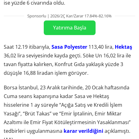
ise yüzde 6 civarında oldu.
Sponsorlu | 2026/2Ç Kar/Zarar 17.84%-82.16%
Yatırıma Başla
Saat 12.19 itibarıyla,
Sasa Polyester
113,40 lira,
Hektaş
36,02 lira seviyesinde kayda geçti. Söke Un 16,02 lira ile
tavan fiyatta kalırken, Konfrut Gıda yaklaşık yüzde 3
düşüşle 16,88 liradan işlem görüyor.
Borsa İstanbul, 23 Aralık tarihinde, 20 Ocak haftasında
Cuma seans kapanışına kadar Sasa ve Hektaş
hisselerine 1 ay süreyle “Açığa Satış ve Kredili İşlem
Yasağı”, “Brüt Takas” ve “Emir İptalinin, Emir Miktar
Azaltımı ile Emir Fiyat Kötüleştirmesinin Yasaklanması”
tedbirleri uygulanmasına
karar verildiğini
açıklamıştı.