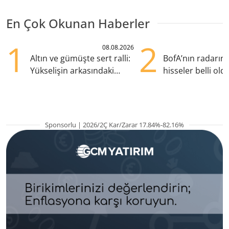
En Çok Okunan Haberler
1
2
08.08.2026
Altın ve gümüşte sert ralli:
BofA’nın radarın
Yükselişin arkasındaki
hisseler belli old
kritik etkenler
TRALT, satışta T
Sponsorlu | 2026/2Ç Kar/Zarar 17.84%-82.16%