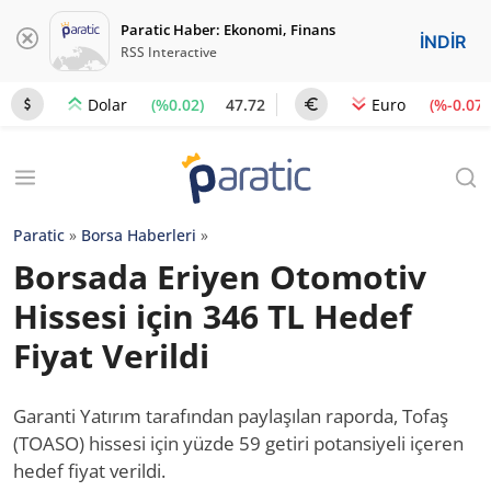
Paratic Haber: Ekonomi, Finans
İNDİR
RSS Interactive
(%0.02)
47.72
(%-0.07)
Dolar
Euro
Paratic
»
Borsa Haberleri
»
Borsada Eriyen Otomotiv
Hissesi için 346 TL Hedef
Fiyat Verildi
Garanti Yatırım tarafından paylaşılan raporda, Tofaş
(TOASO) hissesi için yüzde 59 getiri potansiyeli içeren
hedef fiyat verildi.